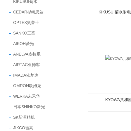
KIKUSUI菊水
CEDAR杉崎思达
KIKUSUI菊水耐
OPTEX奥普士
SANKO三高
AIKOH爱光
ANELVA皮拉尼
AIRTAC亚德客
IMADA依梦达
OMRON欧姆龙
WERKA未禾华
KYOWA共和
日本SHINKO新光
SK新泻精机
JIKCO吉高