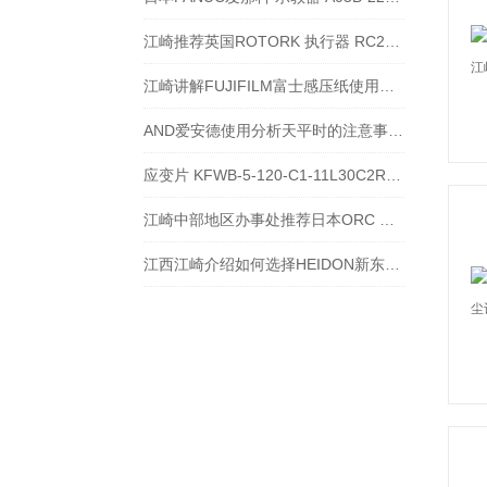
江崎推荐英国ROTORK 执行器 RC260-SR087 F12F10-27
江崎讲解FUJIFILM富士感压纸使用方法等原理应用
AND爱安德使用分析天平时的注意事项-江西江崎介绍
应变片 KFWB-5-120-C1-11L30C2R起什么作用
江崎中部地区办事处推荐日本ORC 紫外线汞灯 HHL-4000C-FS
江西江崎介绍如何选择HEIDON新东科学搅拌器三一电机