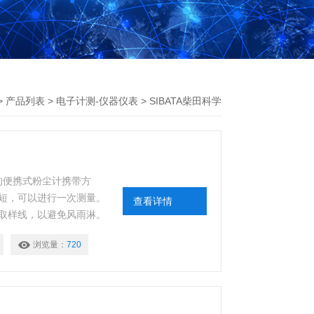
>
产品列表
>
电子计测-仪器仪表
>
SIBATA柴田科学
传统的便携式粉尘计携带方
短，可以进行一次测量。
查看详情
取样线，以避免风雨淋。
浏览量：
720