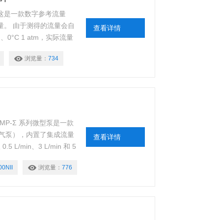
1 这是一款数字参考流量
空气流量。 由于测得的流量会自
查看详情
m、0°C 1 atm，实际流量
用作参考流量。
浏览量：
734
I MP-Σ 系列微型泵是一款
气泵），内置了集成流量
查看详情
/min、3 L/min 和 5
0NII
浏览量：
776