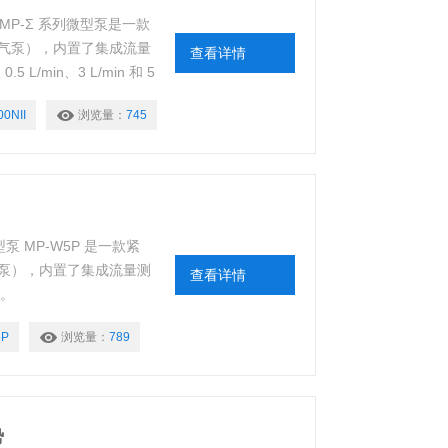
I MP-Σ 系列微型泵是一款
气泵），内置了集成流量
查看详情
/min、3 L/min 和 5
稳定，可广泛用于工作环境、
0NII
浏览量：
745
泵 MP-W5P 是一款紧
泵），内置了集成流量测
查看详情
量。
5P
浏览量：
789
势