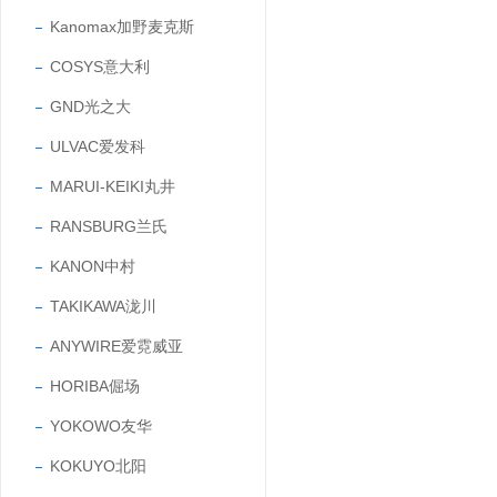
Kanomax加野麦克斯
COSYS意大利
GND光之大
ULVAC爱发科
MARUI-KEIKI丸井
RANSBURG兰氏
KANON中村
TAKIKAWA泷川
ANYWIRE爱霓威亚
HORIBA倔场
YOKOWO友华
KOKUYO北阳