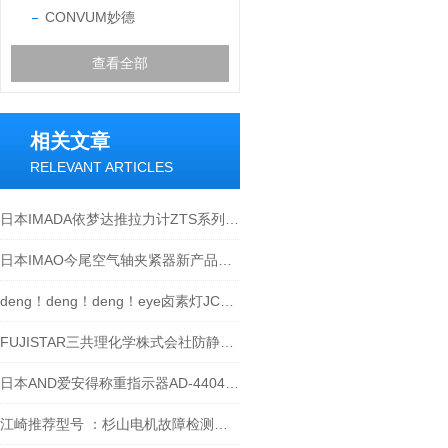
CONVUM妙德
查看全部
相关文章
RELEVANT ARTICLES
日本IMADA依梦达推拉力计ZTS系列-江西江崎介绍
日本IMAO今尾空气轴夹紧器新产品特点
deng！deng！deng！eye卤素灯JCR12V100W10HG1驾到，通通闪开
FUJISTAR三共理化学株式会社防静电抹布37cm45cm，谁抹谁知道
日本AND爱安得称重指示器AD-4404参数
江崎推荐型号 ：杉山电机故障检测器PS-682