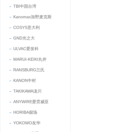
TBI中国台湾
Kanomax加野麦克斯
COSYS意大利
GND光之大
ULVAC爱发科
MARUI-KEIKI丸井
RANSBURG兰氏
KANON中村
TAKIKAWA泷川
ANYWIRE爱霓威亚
HORIBA倔场
YOKOWO友华