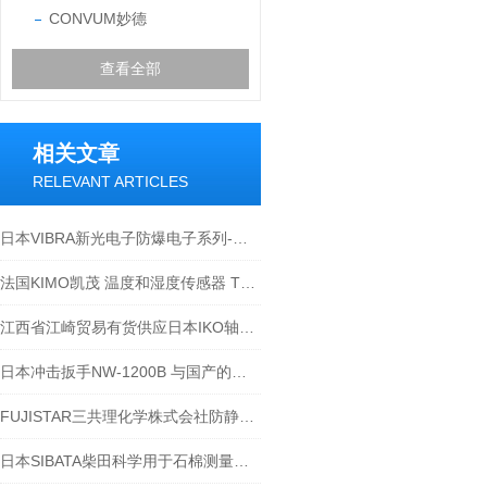
CONVUM妙德
查看全部
相关文章
RELEVANT ARTICLES
日本VIBRA新光电子防爆电子系列-江西江崎讲解
法国KIMO凯茂 温度和湿度传感器 TH210-BODI150
江西省江崎贸易有货供应日本IKO轴承TAF 708525
日本冲击扳手NW-1200B 与国产的区别
FUJISTAR三共理化学株式会社防静电抹布37cm45cm，谁抹谁知道
日本SIBATA柴田科学用于石棉测量相关产品介绍