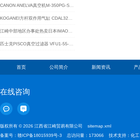
CANON ANELVA真空机M-350PG-SDN25
KOGANEI方杆双作用气缸 CDAL32X20
江崎中部地区办事处热卖日本IMAO今尾锥销抓紧型锁紧器QCPC0625-10
匹士克PISCO真空过滤器 VFU1-55-15P-NH到货
首页
公司简介
新闻资讯
产
在线咨询
版权所有 © 2026 江西省江崎贸易有限公司
sitemap.xml
备案号：
赣ICP备18015939号-3
总访问量：173066 技术支持：
化工