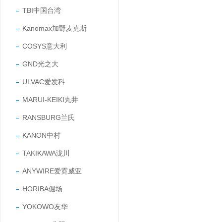
TBI中国台湾
Kanomax加野麦克斯
COSYS意大利
GND光之大
ULVAC爱发科
MARUI-KEIKI丸井
RANSBURG兰氏
KANON中村
TAKIKAWA泷川
ANYWIRE爱霓威亚
HORIBA倔场
YOKOWO友华