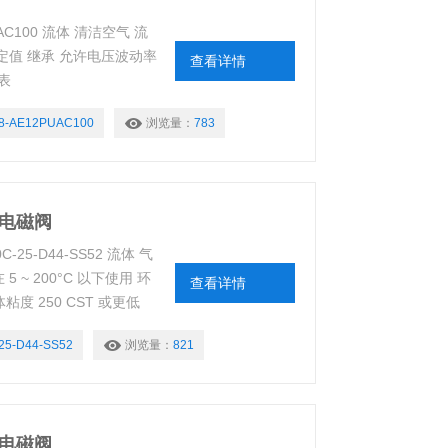
AC100 流体 清洁空气 流
电气额定值 继承 允许电压波动率
查看详情
下表
8-AE12PUAC100
浏览量：
783
型电磁阀
5-D44-SS52 流体 气
~ 200°C 以下使用 环
查看详情
粘度 250 CST 或更低
% 工作压力 下表 当前值
25-D44-SS52
浏览量：
821
型电磁阀