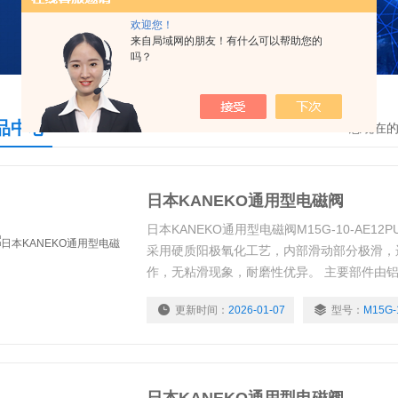
欢迎您！
来自局域网的朋友！有什么可以帮助您的
吗？
品中心
您现在
日本KANEKO通用型电磁阀
日本KANEKO通用型电磁阀M15G-10-AE12PU 
采用硬质阳极氧化工艺，内部滑动部分极滑，
作，无粘滑现象，耐磨性优异。 主要部件由
量轻。 交流和直流线圈均设计为适合同一外
更新时间：
2026-01-07
型号：
M15G-
它采用硬质阳极氧化铝处理，具有耐腐蚀性。
证。