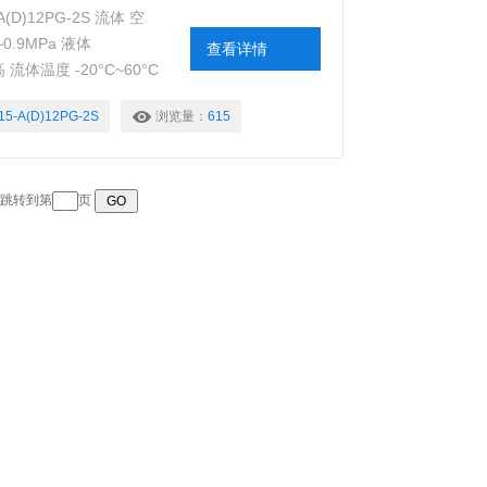
D)12PG-2S 流体 空
.9MPa 液体
查看详情
高 流体温度 -20°C~60°C
气额定值 继承 允许电压波
15-A(D)12PG-2S
浏览量：
615
页 跳转到第
页