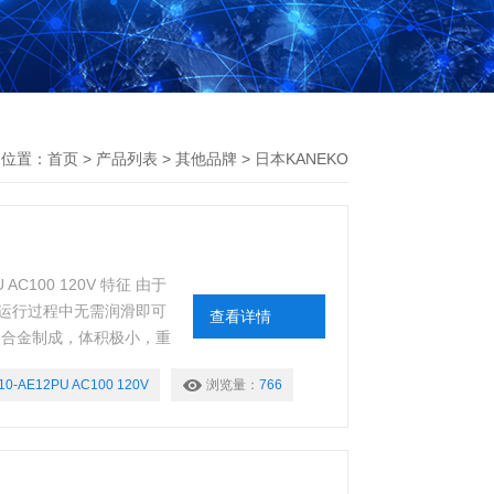
的位置：
首页
>
产品列表
>
其他品牌
>
日本KANEKO
AC100 120V 特征 由于
运行过程中无需润滑即可
查看详情
铝合金制成，体积极小，重
壳，因此可以轻松更换。
10-AE12PU AC100 120V
浏览量：
766
 防爆型式已通过劳动部认