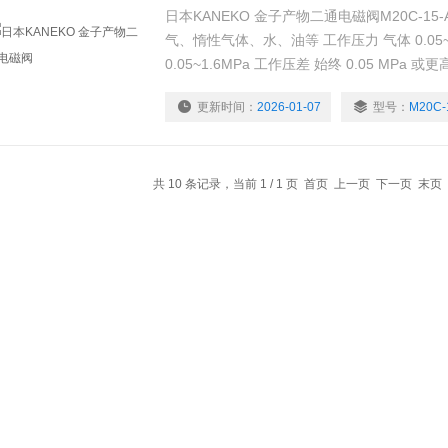
日本KANEKO 金子产物二通电磁阀M20C-15-A(
气、惰性气体、水、油等 工作压力 气体 0.05~0
0.05~1.6MPa 工作压差 始终 0.05 MPa 或更
环境温度 -20°C~60°C（但液体不结冰） 电
更新时间：
2026-01-07
型号：
M20C-
动率 +10%，-15% 当前值
共 10 条记录，当前 1 / 1 页 首页 上一页 下一页 末