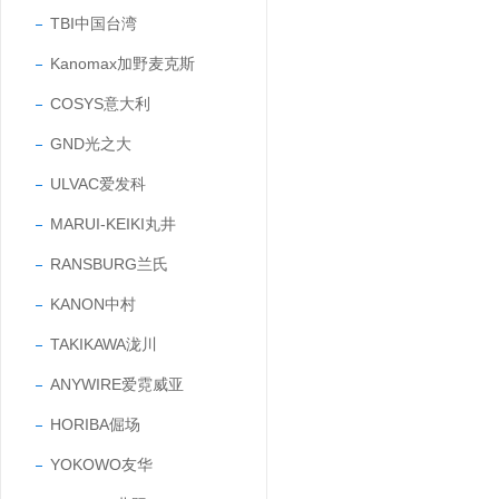
TBI中国台湾
Kanomax加野麦克斯
COSYS意大利
GND光之大
ULVAC爱发科
MARUI-KEIKI丸井
RANSBURG兰氏
KANON中村
TAKIKAWA泷川
ANYWIRE爱霓威亚
HORIBA倔场
YOKOWO友华