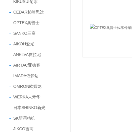
KIKUSUI菊水
CEDAR杉崎思达
OPTEX奥普士
SANKO三高
AIKOH爱光
ANELVA皮拉尼
AIRTAC亚德客
IMADA依梦达
OMRON欧姆龙
WERKA未禾华
日本SHINKO新光
SK新泻精机
JIKCO吉高