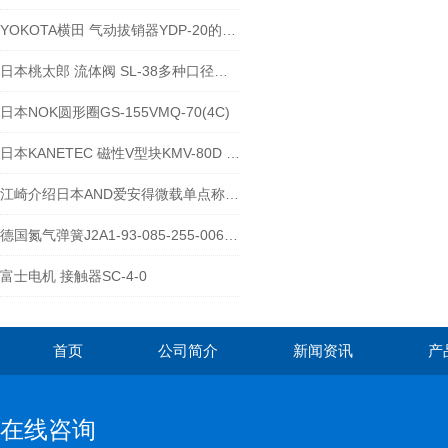
YOKOTA横田 气动拔销器YDP-20的使用案例
日本桃太郎 流体阀 SL-38多种口径可选
日本NOK圆形圈GS-155VMQ-70(4C)
日本KANETEC 磁性V型块KMV-80D 技术参数
江崎介绍日本AND爱安得微载单点称重传感器LC4001-G120
德国氮气弹簧J2A1-93-085-255-006 825N
富士电机 接触器SC-4-0
首页
公司简介
新闻资讯
产
在线咨询