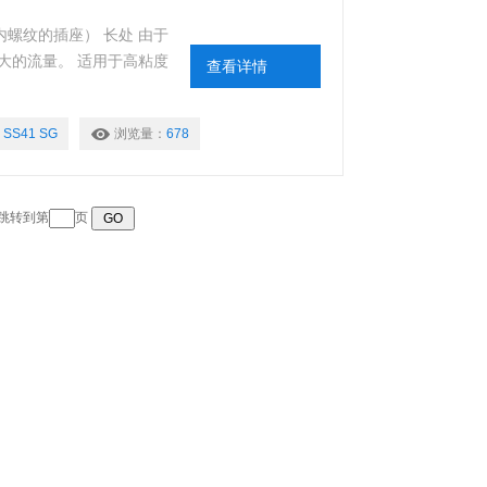
装内螺纹的插座） 长处 由于
大的流量。 适用于高粘度
查看详情
 SS41 SG
浏览量：
678
 跳转到第
页