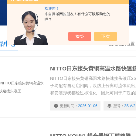
欢迎您！
来自局域网的朋友！有什么可以帮助您的
吗？
品中心
您现在的位置
NITTO日东接头黄铜高温水路快速
NITTO日东接头黄铜高温水路快速接头液压2S-A/2
子均配有自动启闭阀，以防止分离时流体流出。
和安装形状都经过标准化，因此可用于广泛的应
钢体的表面处理。 我们正在努力采取措施减少
更新时间：
2026-01-06
型号：
2S-A/2
状和尺寸：Rc1/4（内螺纹） * 可连接 SP 耦合
传统的 SP 耦合器插头