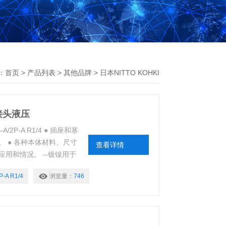
：
首页
>
产品列表
>
其他品牌
>
日本NITTO KOHKI
接头液压
P-A R1/4 ● 插座和塞
 ● 各种本体材料、尺寸
查看详情
用和情况。 --镀镍用于
对环境的影响。 安装形
P-A R1/4
浏览量：
746
器 A 型插头 （2P-A） 和