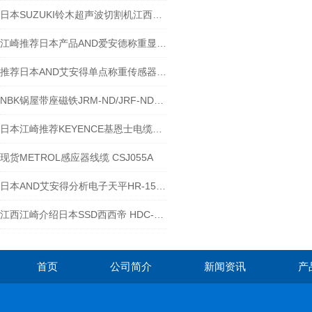
日本SUZUKI铃木超声波切割机江西江崎介绍
江崎推荐日本产品AND爱安德称重显示器AD-4401A
推荐日本AND艾安得单点称重传感器LC4103-K060
NBK锅屋带座磁铁JRM-ND/JRF-ND系列的使用安全注意事项
日本江崎推荐KEYENCE基恩士电缆USB连接线2mOP-66844
现货METROL感应器线缆 CSJ055A
日本AND艾安得分析电子天平HR-150AZ
江西江崎介绍日本SSD西西帝 HDC-AC系列离子风机
首页
公司简介
新闻资讯
产