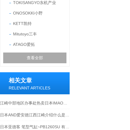
TOKISANGYO东机产业
ONOSOKKI小野
KETT凯特
Mitutoyo三丰
ATAGO爱拓
查看全部
相关文章
RELEVANT ARTICLES
江崎中部地区办事处热卖日本IMAO今尾锥销抓紧型锁紧器QCPC0625-10
日本AND爱安德江西江崎介绍什么是称重传感器
日本亚德客 笔型气缸~PB1260SU 有何作用