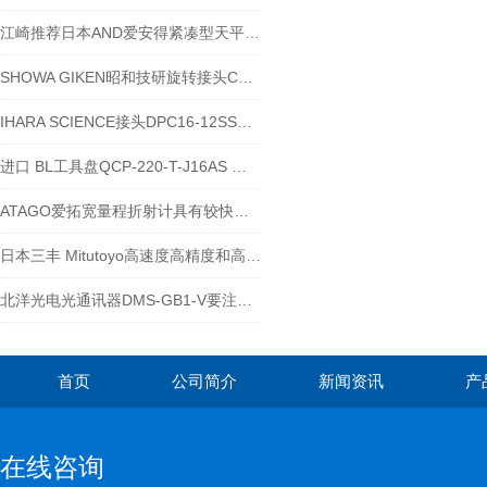
江崎推荐日本AND爱安得紧凑型天平EK-4100i
SHOWA GIKEN昭和技研旋转接头C20A-8A RH
IHARA SCIENCE接头DPC16-12SS怎么使用
进口 BL工具盘QCP-220-T-J16AS 的使用方法
ATAGO爱拓宽量程折射计具有较快的测量响应时间
日本三丰 Mitutoyo高速度高精度和高颜值的快进千分尺
北洋光电光通讯器DMS-GB1-V要注意什么
首页
公司简介
新闻资讯
产
在线咨询