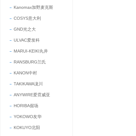
Kanomax加野麦克斯
COSYS意大利
GND光之大
ULVAC爱发科
MARUI-KEIKI丸井
RANSBURG兰氏
KANON中村
TAKIKAWA泷川
ANYWIRE爱霓威亚
HORIBA倔场
YOKOWO友华
KOKUYO北阳