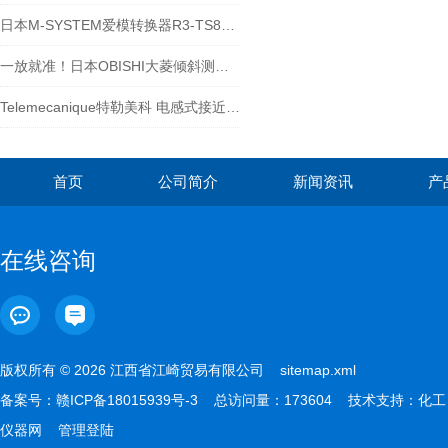
日本M-SYSTEM爱模转换器R3-TS8SCEFS025972
一放就准！日本OBISHI大菱倾斜测试仪 2D-120N，专治各种 “不平”
Telemecanique特勒美科 电感式接近开关 XS612B1MAU20
首页
公司简介
新闻资讯
产
在线咨询
版权所有 © 2026 江西省江崎贸易有限公司
sitemap.xml
备案号：
赣ICP备18015939号-3
总访问量：173604 技术支持：
化工
仪器网
管理登陆