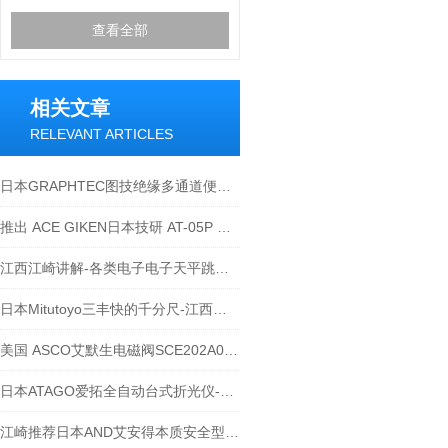
查看全部
相关文章
RELEVANT ARTICLES
日本GRAPHTEC图技绝缘多通道便携式数据记录仪GL840
推出 ACE GIKEN日本技研 AT-05P 树脂罐 白色
江西江崎讲解-各类电子电子天平跳数问题的解决办法
日本Mitutoyo三丰快的千分尺-江西江崎介绍
美国 ASCO艾默生电磁阀SCE202A024V 24DC
日本ATAGO爱拓全自动台式折光仪-油脂折光指数的测定
江崎推荐日本AND艾安得本质安全型天平EK-3000AEP