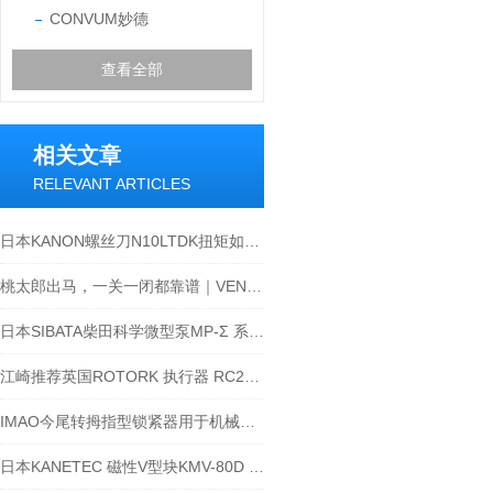
CONVUM妙德
查看全部
相关文章
RELEVANT ARTICLES
日本KANON螺丝刀N10LTDK扭矩如何设置 ?
桃太郎出马，一关一闭都靠谱｜VENN WS22-F 电磁阀
日本SIBATA柴田科学微型泵MP-Σ 系列-江西江崎介绍
江崎推荐英国ROTORK 执行器 RC260-SR087 F12F10-27
IMAO今尾转拇指型锁紧器用于机械时间缩减减半
日本KANETEC 磁性V型块KMV-80D 技术参数