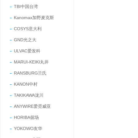
TBI中国台湾
Kanomax加野麦克斯
COSYS意大利
GND光之大
ULVAC爱发科
MARUI-KEIKI丸井
RANSBURG兰氏
KANON中村
TAKIKAWA泷川
ANYWIRE爱霓威亚
HORIBA倔场
YOKOWO友华