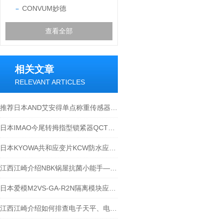
CONVUM妙德
查看全部
相关文章
RELEVANT ARTICLES
推荐日本AND艾安得单点称重传感器LC4103-K060
日本IMAO今尾转拇指型锁紧器QCTH系列-江西江崎介绍
日本KYOWA共和应变片KCW防水应变片
江西江崎介绍NBK锅屋抗菌小能手—银离子喷涂-铝制拉手
日本爱模M2VS-GA-R2N隔离模块应用于哪里？
江西江崎介绍如何排查电子天平、电子秤的通讯异常