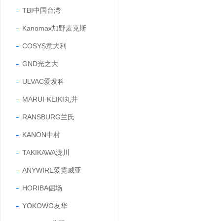
TBI中国台湾
Kanomax加野麦克斯
COSYS意大利
GND光之大
ULVAC爱发科
MARUI-KEIKI丸井
RANSBURG兰氏
KANON中村
TAKIKAWA泷川
ANYWIRE爱霓威亚
HORIBA倔场
YOKOWO友华