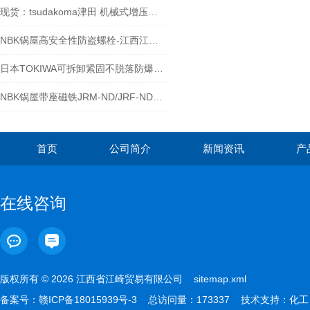
现货：tsudakoma津田 机械式增压机虎钳VI-1216
NBK锅屋高安全性防盗螺栓-江西江崎介绍
日本TOKIWA可拆卸紧固不脱落防爆软管TKS 15-12
NBK锅屋带座磁铁JRM-ND/JRF-ND系列的使用安全注意事项
首页
公司简介
新闻资讯
产
在线咨询
版权所有 © 2026 江西省江崎贸易有限公司
sitemap.xml
备案号：
赣ICP备18015939号-3
总访问量：173337 技术支持：
化工