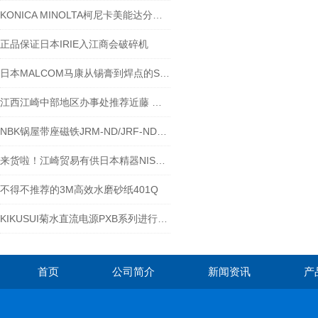
KONICA MINOLTA柯尼卡美能达分光测色计CM-M6对汽车的色彩管理-江崎来介绍
正品保证日本IRIE入江商会破碎机
日本MALCOM马康从锡膏到焊点的SMT质量管控，来江西江崎了解咯~
江西江崎中部地区办事处推荐近藤 气缸HA-4MS
NBK锅屋带座磁铁JRM-ND/JRF-ND系列的使用安全注意事项
来货啦！江崎贸易有供日本精器NISCON真空阀BN-7KV210A-8-E-200
不得不推荐的3M高效水磨砂纸401Q
KIKUSUI菊水直流电源PXB系列进行DC/DC的老化试验-江崎介绍
首页
公司简介
新闻资讯
产