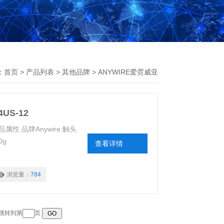
：
首页
>
产品列表
>
其他品牌
>
ANYWIRE爱霓威亚
US-12
商品属性 品牌Anywire 触头
0g
查看详情
浏览量：
784
 跳转到第
页