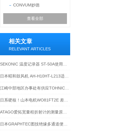
CONVUM妙德
查看全部
相关文章
RELEVANT ARTICLES
SEKONIC 温度记录器 ST-50A使用温度是多少
日本昭和鼓风机 AH-H10HT-L213适合什么行业？
江崎中部地区办事处有供应TOHNICHI 东日 扳手 CL50NX15D-MH，都来瞧瞧啦
日系硬核！山本电机WO81FT2E 差压表，0-2KPA 量程的压差 “感知小能手”
ATAGO爱拓宽量程折射计的测量原理与结构逻辑
日本GRAPHTEC图技绝缘多通道便携式数据记录仪GL840