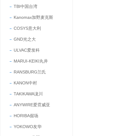
TBI中国台湾
Kanomax加野麦克斯
COSYS意大利
GND光之大
ULVAC爱发科
MARUI-KEIKI丸井
RANSBURG兰氏
KANON中村
TAKIKAWA泷川
ANYWIRE爱霓威亚
HORIBA倔场
YOKOWO友华