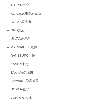
TBI中国台湾
Kanomax加野麦克斯
COSYS意大利
GND光之大
ULVAC爱发科
MARUI-KEIKI丸井
RANSBURG兰氏
KANON中村
TAKIKAWA泷川
ANYWIRE爱霓威亚
HORIBA倔场
YOKOWO友华