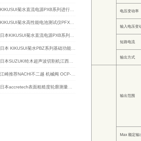
KIKUSUI菊水直流电源PXB系列进行DC/DC的老化试验-江崎介绍
电压变动率
KIKUSUI菊水高性能电池测试仪PFX2731S的高倍率需求
输入电压变
日本KIKUSUI菊水直流电源PXB系列适用于汽车车载评估
短路电流
日本 KIKUSUI菊水PBZ系列基础功能操作说明-江西江崎介绍
输出方式
日本SUZUKI铃木超声波切割机江西江崎介绍
江崎推荐NACHI不二越 机械阀 OCP-G01-A1-21
日本accretech表面粗糙度轮廓测量仪操作简单
输出范围
Max 额定输