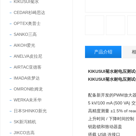
KIKUSUI菊水
CEDAR杉崎思达
OPTEX奥普士
SANKO三高
AIKOH爱光
产品介绍
ANELVA皮拉尼
AIRTAC亚德客
KIKUSUI菊水耐电压测试
IMADA依梦达
KIKUSUI菊水耐电压测试
OMRON欧姆龙
配备新开发的PWM放大
WERKA未禾华
5 kV/100 mA (500 V
日本SHINKO新光
高精度测量 ±1.5% of 
上升时间 / 下降时间控制
SK新泻精机
钥匙锁和致动器盖
JIKCO吉高
搭载 USB 连接口