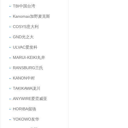
TBI中国台湾
Kanomax加野麦克斯
COSYS意大利
GND光之大
ULVAC爱发科
MARUI-KEIKI丸井
RANSBURG兰氏
KANON中村
TAKIKAWA泷川
ANYWIRE爱霓威亚
HORIBA倔场
YOKOWO友华