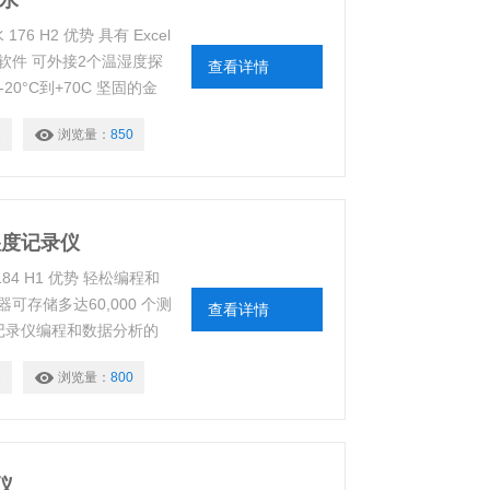
防水
6 H2 优势 具有 Excel
软件 可外接2个温湿度探
查看详情
0°C到+70C 坚固的金
量耗尽或更换电池时自动备
2
浏览量：
850
湿度记录仪
84 H1 优势 轻松编程和
可存储多达60,000 个测
查看详情
于记录仪编程和数据分析的
1
浏览量：
800
仪