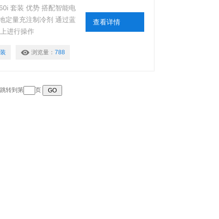
0i 套装 优势 搭配智能电
地定量充注制冷剂 通过蓝
查看详情
pp上进行操作
套装
浏览量：
788
跳转到第
页