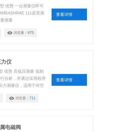
0型 优势 一台测量仪即可
9和ASHRAE 111设置测
查看详情
风量测量
浏览量：
675
压力仪
 型 优势 高低压测量 低制
进行分析，并通过应用程序
查看详情
线迷你压力测量仪，适用于对空
过安装在智能设备（手机
浏览量：
711
程序还可以自动计算蒸发和冷凝
专属电磁阀