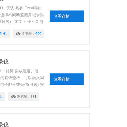
1 优势 具有 Excel导出
 连续不间断监测并记录温
查看详情
-20°℃ ~ +55°C 电
5 H1
浏览量：
690
录仪
THL 优势 集成温度、湿
制的装饰盖板，可以融入周
查看详情
电子邮件或短信(可选) 安
HL
浏览量：
781
录仪