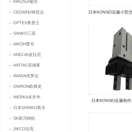
KIKUSUI菊水
CEDAR杉崎思达
OPTEX奥普士
SANKO三高
AIKOH爱光
ANELVA皮拉尼
AIRTAC亚德客
IMADA依梦达
OMRON欧姆龙
WERKA未禾华
日本KONSEI近藤制
日本SHINKO新光
SK新泻精机
JIKCO吉高