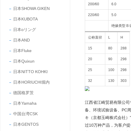
200/60
6.0
日本SHOWA GIKEN
220/60
5.0
日本KUBOTA
绝缘类型 B 
日本oリング
公称直径
L
H
日本AND
15
80
288
日本Fluke
20
90
298
日本Quixun
25
100
298
日本NITTO KOHKI
32
130
303
日本HORIUCHI堀内
德国格罗茨
江西省江崎贸易有限公司
日本Yamaha
备、环境试验设备、PC
中国台湾CSK
キ（京都玉崎株式会社）"
日本GENTOS
过10万种产品，为客户