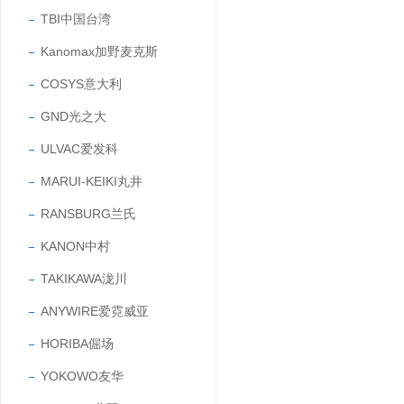
TBI中国台湾
Kanomax加野麦克斯
COSYS意大利
GND光之大
ULVAC爱发科
MARUI-KEIKI丸井
RANSBURG兰氏
KANON中村
TAKIKAWA泷川
ANYWIRE爱霓威亚
HORIBA倔场
YOKOWO友华