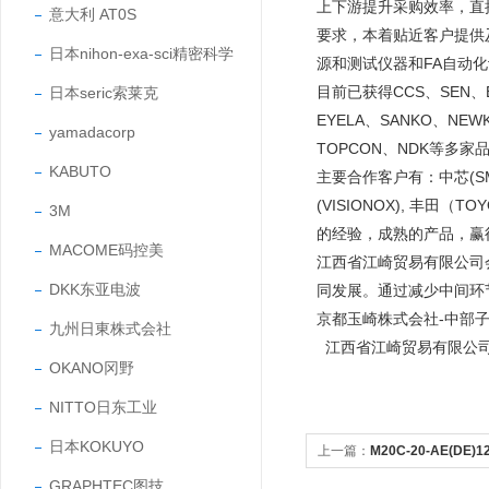
上下游提升采购效率，直
意大利 AT0S
要求，本着贴近客户提供
日本nihon-exa-sci精密科学
源和测试仪器和FA自动
目前已获得CCS、SEN、EY
日本seric索莱克
EYELA、SANKO、NEW
yamadacorp
TOPCON、NDK等多家
KABUTO
主要合作客户有：中芯(SMIC
(VISIONOX), 丰田
3M
的经验，成熟的产品，
MACOME码控美
江西省江崎贸易有限公司
DKK东亚电波
同发展。通过减少中间环
京都玉崎株式会社-中部
九州日東株式会社
江西省江崎贸易有限公
OKANO冈野
NITTO日东工业
日本KOKUYO
上一篇：
M20C-20-AE(DE
产物防爆形电磁阀
GRAPHTEC图技