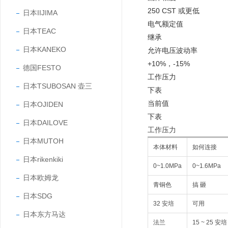
250 CST 或更低
日本IIJIMA
电气额定值
日本TEAC
继承
日本KANEKO
允许电压波动率
+10%，-15%
德国FESTO
工作压力
日本TSUBOSAN 壶三
下表
当前值
日本OJIDEN
下表
日本DAILOVE
工作压力
日本MUTOH
本体材料
如何连接
日本rikenkiki
0~1.0MPa
0~1.6MPa
日本欧姆龙
青铜色
搞 砸
日本SDG
32 安培
可用
日本东方马达
法兰
15 ~ 25 安培