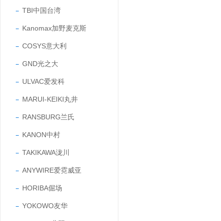
TBI中国台湾
Kanomax加野麦克斯
COSYS意大利
GND光之大
ULVAC爱发科
MARUI-KEIKI丸井
RANSBURG兰氏
KANON中村
TAKIKAWA泷川
ANYWIRE爱霓威亚
HORIBA倔场
YOKOWO友华