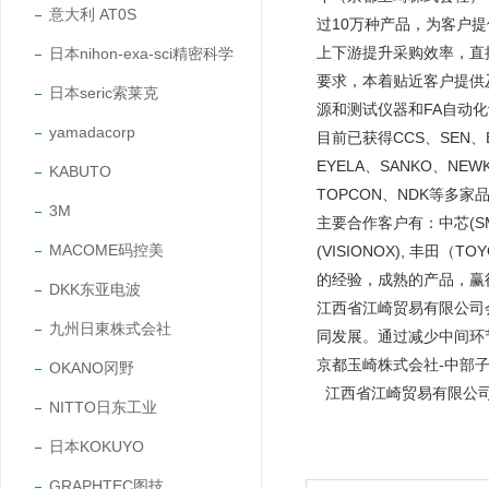
意大利 AT0S
过10万种产品，为客户
上下游提升采购效率，直
日本nihon-exa-sci精密科学
要求，本着贴近客户提供
日本seric索莱克
源和测试仪器和FA自动
yamadacorp
目前已获得CCS、SEN、EY
EYELA、SANKO、NEW
KABUTO
TOPCON、NDK等多家
3M
主要合作客户有：中芯(SMIC
MACOME码控美
(VISIONOX), 丰田
的经验，成熟的产品，
DKK东亚电波
江西省江崎贸易有限公司
九州日東株式会社
同发展。通过减少中间环
京都玉崎株式会社-中部
OKANO冈野
江西省江崎贸易有限公
NITTO日东工业
日本KOKUYO
GRAPHTEC图技