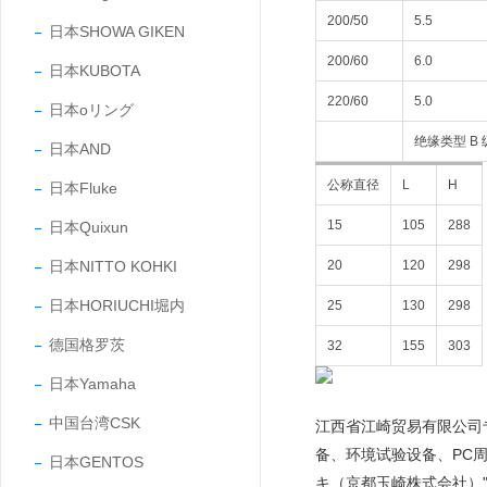
200/50
5.5
日本SHOWA GIKEN
200/60
6.0
日本KUBOTA
220/60
5.0
日本oリング
绝缘类型 B 
日本AND
公称直径
L
H
日本Fluke
15
105
288
日本Quixun
日本NITTO KOHKI
20
120
298
日本HORIUCHI堀内
25
130
298
德国格罗茨
32
155
303
日本Yamaha
中国台湾CSK
江西省江崎贸易有限公司
备、环境试验设备、PC
日本GENTOS
キ（京都玉崎株式会社）"