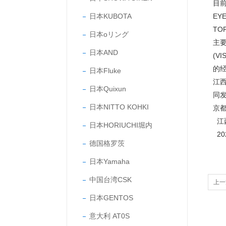
目前
日本KUBOTA
EY
TO
日本oリング
主要
日本AND
(V
的
日本Fluke
江
日本Quixun
同
日本NITTO KOHKI
京
江
日本HORIUCHI堀内
202
德国格罗茨
日本Yamaha
中国台湾CSK
上一
日本GENTOS
意大利 AT0S