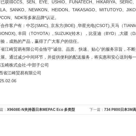
已获得CCS、SEN、EYE、USHIO、FUNATECH、HIKARIYA、SERIC、
ELA、SANKO、NEWKON、HEIDON、TAKASAGO、MITUTOYO、JIK
PCON、NDK等多家品牌*认证。
合作客户有：中芯(SMIC), 京东方(BOE) ,华星光电(CSOT),天马（TIANM
ISIONOX), 丰田（TOYOTA）, SUZUKI(铃木），比亚迪（BYD）,
经验，成熟的产品，赢得了广大客户的信任。
西省江崎贸易有限公司会恪守“诚信、品质、快速、贴心"的服务宗旨，不
发展。通过减少中间环节，并提供便利的配送服务，将实惠和安心送到每
都玉崎株式会社-中部子公司
西省江崎贸易有限公司
5.02.06
篇：
X9608E-N夹持器日本MEPAC Eco 多类型
下一篇：
734 P800日本3