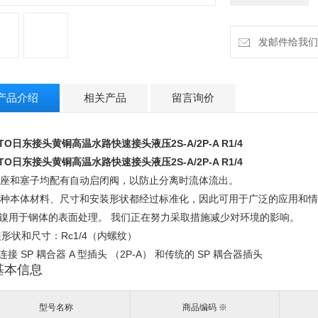
安装形状和尺寸：Rc
发邮件给我们：cz
* 可连接 SP 耦合器
产品介绍
相关产品
留言询价
TTO日东接头黄铜高温水路快速接头液压
2S-A/2P-A R1/4
TTO日东接头黄铜高温水路快速接头液压
2S-A/2P-A R1/4
 插座和塞子均配有自动启闭阀，以防止分离时流体流出。
 各种本体材料、尺寸和安装形状都经过标准化，因此可用于广泛的应用和
-镀镍用于钢体的表面处理。 我们正在努力采取措施减少对环境的影响。
形状和尺寸：Rc1/4（内螺纹）
可连接 SP 耦合器 A 型插头 （2P-A） 和传统的 SP 耦合器插头
基本信息
型号名称
商品编码 ※