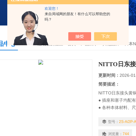
欢迎您！
来自局域网的朋友！有什么可以帮助您的
吗？
品中心
您现在的位置：
首页
>
产品展示
>
其他品牌
>
日本NI
NITTO日
更新时间：
2026-01
简要描述：
NITTO日东接头黄铜
● 插座和塞子均配
● 各种本体材料、
用和情况。
--镀镍用于钢体的
型号：
2S-A/2P-A
响。
浏览量：
744