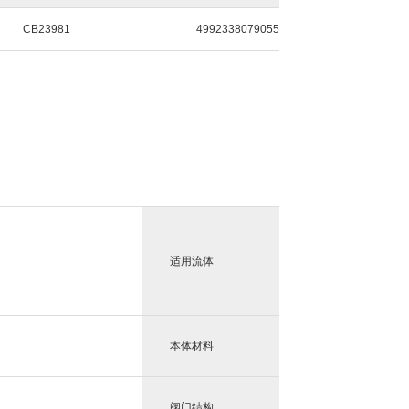
CB23981
4992338079055
快速液
适用流体
本体材料
阀门结构