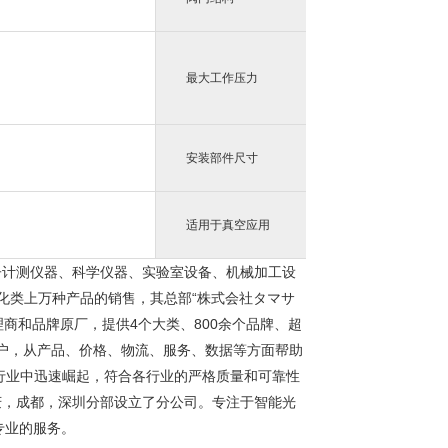
7
最大工作压力
安装部件尺寸
1
适用于真空应用
子计测仪器、科学仪器、实验室设备、机械加工设
化类上万种产品的销售，其总部“株式会社タマサ
理商和品牌原厂，提供4个大类、800余个品牌、超
客户，从产品、价格、物流、服务、数据等方面帮助
行业中迅速崛起，符合各行业的严格质量和可靠性
庆，成都，深圳分部设立了分公司。专注于智能光
专业的服务。