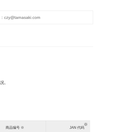
1/4（内螺纹）
y@tamasaki.com
 A 型插头 （2P-A） 和传统的 SP 耦合器插头
情况。
※
商品编号 ※
JAN 代码