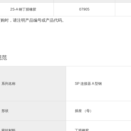
2S-A 钢丁腈橡胶
07905
订购时，请注明产品编号或产品代码。
规范
系列名称
SP 连接器 A 型钢
形状
插座 （母）
密封材料
丁腈橡胶