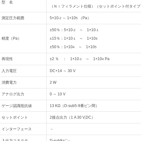
型 名
（Ｎｉフィラメント仕様）（セットポイント付タイプ
測定圧力範囲
5×10
～ 1×10
（Pa）
-2
5
±50％：5×10
～ 1×10
-2
-1
精度（Pa）
±15％：1×10
～ 1×10
-1
4
±50％：1×10
～ 1×10
4
5
再現性
±2 ％ ： 1×10
～ 1×10
Pa
-1
4
入力電圧
DC+14 ～ 30 V
消費電力
2 W
アナログ出力
0 ～ 10 V
ゲージ認識抵抗値
13 KΩ（D-sub5-9番ピン間）
セットポイント
2接点出力（1 A 30 V,DC）
インターフェース
－
入出力コネクタ
D‐sub9ピン