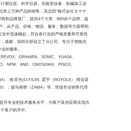
子计测仪器、科学仪器、实验室设备、机械加工设
化类上万种产品的销售，其总部“株式会社タマサ
理商和品牌原厂，提供4个大类、800余个品牌、超
客户，从产品、价格、物流、服务、数据等方面帮助
行业中迅速崛起，符合各行业的严格质量和可靠性
庆，成都，深圳分部设立了分公司。专注于智能光
专业的服务。
REVOX、ORIHARA、SONIC、YUASA、
CO、NPM、AND、ONOSOKKI、PISCO、
A）, 欧菲光(O-FILM), 柔宇（ROYOLE） 维信诺
大疆（DJI）；骏马精密（ZAMA）等，凭借专业销售代理
断提升专业的技术服务水平，与客户及供应商实现共
一个客户的手中。