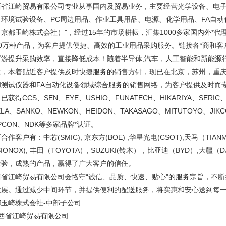
西省江崎贸易有限公司专业从事国内及贸易业务，主要经营光学设备、电
、环境试验设备、PC周边用品、作业工具用品、电源、化学用品、FA自动
京都玉崎株式会社）"，经过15年的市场耕耘，汇集1000多家国内外*代
10万种产品，为客户提供便捷、高效的工业用品采购服务。链接各*商和
下游提升采购效率，直接降低成本！随着半导体,汽车，人工智能和新能源
求，本着贴近客户提供及时快捷服务的销售方针，现已在北京，苏州，重
和测试仪器和FA自动化设备领域综合服务的销售网络，为客户提供及时而
已获得CCS、SEN、EYE、USHIO、FUNATECH、HIKARIYA、SERIC、
ELA、SANKO、NEWKON、HEIDON、TAKASAGO、MITUTOYO、JIK
PCON、NDK等多家品牌*认证。
合作客户有：中芯(SMIC), 京东方(BOE) ,华星光电(CSOT),天马（TIANM
ISIONOX), 丰田（TOYOTA）, SUZUKI(铃木），比亚迪（BYD）,
经验，成熟的产品，赢得了广大客户的信任。
西省江崎贸易有限公司会恪守“诚信、品质、快速、贴心"的服务宗旨，不
发展。通过减少中间环节，并提供便利的配送服务，将实惠和安心送到每
都玉崎株式会社-中部子公司
西省江崎贸易有限公司