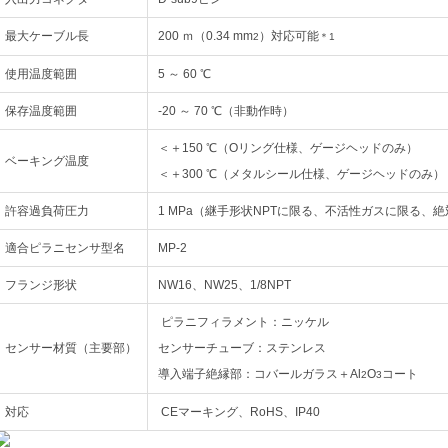
最大ケーブル長
200 ｍ（0.34 mm
）対応可能
2
＊1
使用温度範囲
5 ～ 60 ℃
保存温度範囲
-20 ～ 70 ℃（非動作時）
＜＋150 ℃（Oリング仕様、ゲージヘッドのみ）
ベーキング温度
＜＋300 ℃（メタルシール仕様、ゲージヘッドのみ）
許容過負荷圧力
1 MPa（継手形状NPTに限る、不活性ガスに限る、
適合ピラニセンサ型名
MP-2
フランジ形状
NW16、NW25、1/8NPT
ピラニフィラメント：ニッケル
センサー材質（主要部）
センサーチューブ：ステンレス
導入端子絶縁部：コバールガラス＋Al
O
コート
2
3
対応
CEマーキング、RoHS、IP40