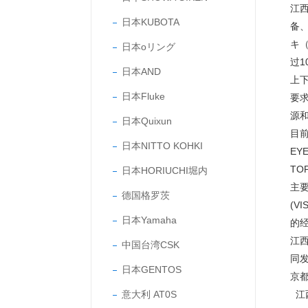
江
日本KUBOTA
备
キ（
日本oリング
过
日本AND
上
日本Fluke
要
源
日本Quixun
目前
日本NITTO KOHKI
EY
TO
日本HORIUCHI堀内
主要
德国格罗茨
(V
日本Yamaha
的
江
中国台湾CSK
同
日本GENTOS
京
意大利 AT0S
江