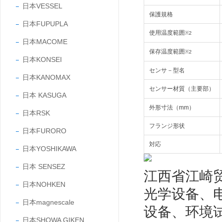
日本VESSEL
保護規格
日本FUPUPLA
使用温度範囲
※2
日本MACOME
保存温度範囲
※2
日本KONSEI
センサ－型名
日本KANOMAX
センサー材質（主要部）
日本 KASUGA
外形寸法（mm）
日本RSK
フランジ形状
日本FURORO
対応
日本YOSHIKAWA
日本 SENSEZ
江西省江崎
日本NOHKEN
光学设备、
日本magnescale
设备、环境
日本SHOWA GIKEN