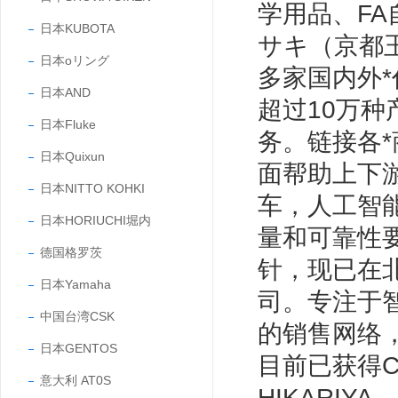
学用品、F
日本KUBOTA
サキ（京都玉
日本oリング
多家国内外*
日本AND
超过10万
日本Fluke
务。链接各
日本Quixun
面帮助上下
日本NITTO KOHKI
车，人工智
日本HORIUCHI堀内
量和可靠性
德国格罗茨
针，现已在
日本Yamaha
司。专注于
中国台湾CSK
的销售网络
日本GENTOS
目前已获得CC
意大利 AT0S
HIKARIYA