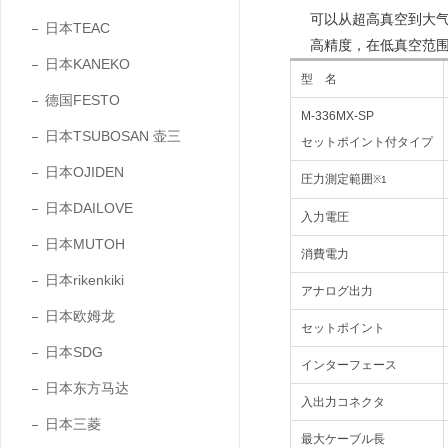
可以从超高真空到大
日本TEAC
高精度，在低真空范
日本KANEKO
型 名
德国FESTO
M-336MX-SP
日本TSUBOSAN 壶三
セットポイント付タイプ
日本OJIDEN
圧力測定範囲
※1
日本DAILOVE
入力電圧
日本MUTOH
消費電力
日本rikenkiki
アナログ出力
日本欧姆龙
セットポイント
日本SDG
インターフェース
日本东方马达
入出力コネクタ
日本三菱
最大ケーブル長