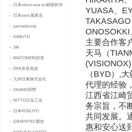
日本nihon-exa-sci精密科学
YUASA、E
日本seric索莱克
TAKASAG
yamadacorp
ONOSOKK
KABUTO
主要合作客户有
3M
天马（TIANM
MACOME码控美
(VISIONO
DKK东亚电波
（BYD）,
九州日東株式会社
代理的经验
OKANO冈野
江西省江崎
NITTO日东工业
务宗旨，不
日本KOKUYO
共同发展。
GRAPHTEC图技
惠和安心送