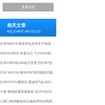
查看全部
相关文章
RELEVANT ARTICLES
日本IMAO今尾多样化夹具生产制造商-欢迎江西江崎咨询
SEKISUI积水 松套法兰 TLFHI1H的用途
日本FREEBEAR福力百亚万向球Y型产品-江西江崎
日本 KIKUSUI菊水PBZ系列基础功能操作说明-江西江崎介绍
日本FESTO费斯托 紧凑型气缸ADVU-20 10-P-A
今尾 锥销抓紧型锁紧器 QCPC0625-10配套
江西江崎讲解如何正确使用SSD西西蒂静电测量仪器