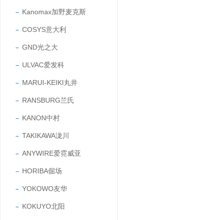
Kanomax加野麦克斯
COSYS意大利
GND光之大
ULVAC爱发科
MARUI-KEIKI丸井
RANSBURG兰氏
KANON中村
TAKIKAWA泷川
ANYWIRE爱霓威亚
HORIBA倔场
YOKOWO友华
KOKUYO北阳