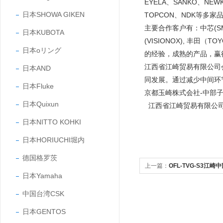
EYELA、SANKO、NEW
日本SHOWA GIKEN
TOPCON、NDK等多家
主要合作客户有：中芯(SMIC
日本KUBOTA
(VISIONOX), 丰田
日本oリング
的经验，成熟的产品，
江西省江崎贸易有限公司
日本AND
同发展。通过减少中间环
日本Fluke
京都玉崎株式会社-中部
日本Quixun
江西省江崎贸易有限公
日本NITTO KOHKI
日本HORIUCHI堀内
德国格罗茨
上一篇：
OFL-TVG-S3江
日本Yamaha
踏开关
中国台湾CSK
日本GENTOS