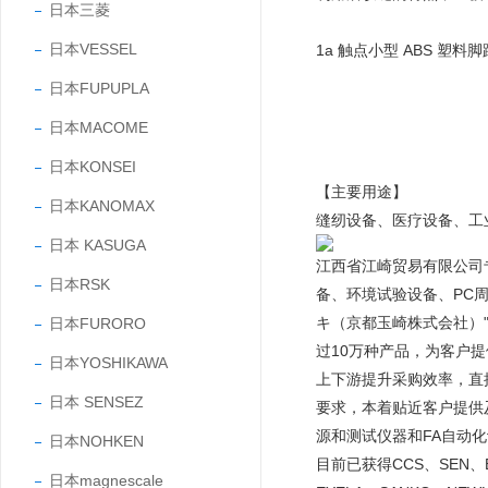
日本三菱
日本VESSEL
1a 触点小型 ABS 塑料
日本FUPUPLA
日本MACOME
日本KONSEI
【主要用途】
日本KANOMAX
缝纫设备、医疗设备、工
日本 KASUGA
江西省江崎贸易有限公司
日本RSK
备、环境试验设备、PC
キ（京都玉崎株式会社）"
日本FURORO
过10万种产品，为客户
日本YOSHIKAWA
上下游提升采购效率，直
日本 SENSEZ
要求，本着贴近客户提供
源和测试仪器和FA自动
日本NOHKEN
目前已获得CCS、SEN、EY
日本magnescale