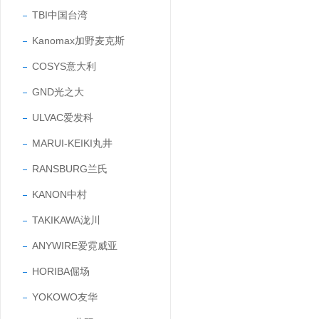
TBI中国台湾
Kanomax加野麦克斯
COSYS意大利
GND光之大
ULVAC爱发科
MARUI-KEIKI丸井
RANSBURG兰氏
KANON中村
TAKIKAWA泷川
ANYWIRE爱霓威亚
HORIBA倔场
YOKOWO友华