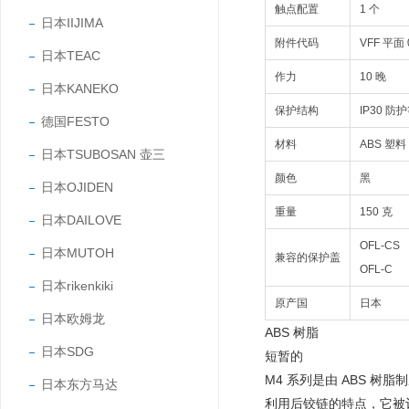
触点配置
1 个
日本IIJIMA
附件代码
VFF 平面 
日本TEAC
作力
10 晚
日本KANEKO
保护结构
IP30 防
德国FESTO
材料
ABS 塑料
日本TSUBOSAN 壶三
颜色
黑
日本OJIDEN
重量
150 克
日本DAILOVE
OFL-CS
日本MUTOH
兼容的保护盖
OFL-C
日本rikenkiki
原产国
日本
日本欧姆龙
ABS 树脂
日本SDG
短暂的
M4 系列是由 ABS 
日本东方马达
利用后铰链的特点，它被