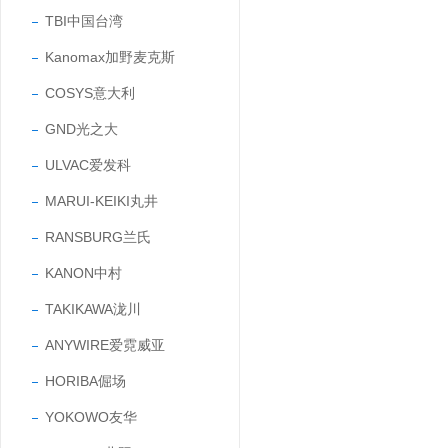
TBI中国台湾
Kanomax加野麦克斯
COSYS意大利
GND光之大
ULVAC爱发科
MARUI-KEIKI丸井
RANSBURG兰氏
KANON中村
TAKIKAWA泷川
ANYWIRE爱霓威亚
HORIBA倔场
YOKOWO友华