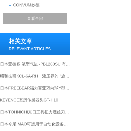
CONVUM妙德
查看全部
相关文章
RELEVANT ARTICLES
日本亚德客 笔型气缸~PB1260SU 有何作用
昭和技研KCL-6A-RH：液压界的 “旋转舞者”，让高压也能丝滑转圈圈
日本FREEBEAR福力百亚万向球Y型产品-江西江崎
KEYENCE基恩传感器头GT-H10
日本TOHNICHI东日工具扭力螺丝刀工业用户的选择一
日本今尾IMAO可运用于自动化设备的机械式夹具