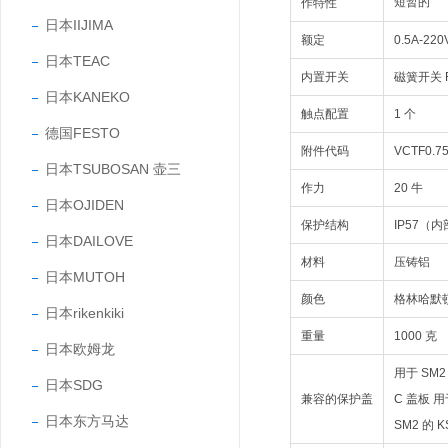
短暂的
作特性
日本IIJIMA
额定
0.5A-22
日本TEAC
内置开关
磁簧开关 
日本KANEKO
触点配置
1 个
德国FESTO
附件代码
VCTF0.7
日本TSUBOSAN 壶三
作力
20 牛
日本OJIDEN
保护结构
IP57（
日本DAILOVE
材料
压铸铝
日本MUTOH
颜色
格林哈默
日本rikenkiki
重量
1000 克
日本欧姆龙
用于 SM2
日本SDG
兼容的保护盖
C 盖板 用
日本东方马达
SM2 的 