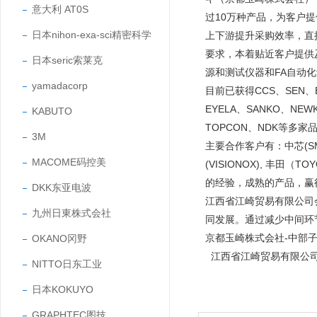
意大利 AT0S
过10万种产品，为客户
日本nihon-exa-sci精密科学
上下游提升采购效率，直
要求，本着贴近客户提供
日本seric索莱克
源和测试仪器和FA自动
yamadacorp
目前已获得CCS、SEN、EY
EYELA、SANKO、NEW
KABUTO
TOPCON、NDK等多家
3M
主要合作客户有：中芯(SMIC
MACOME码控美
(VISIONOX), 丰田
的经验，成熟的产品，
DKK东亚电波
江西省江崎贸易有限公司
九州日東株式会社
同发展。通过减少中间环
京都玉崎株式会社-中部
OKANO冈野
江西省江崎贸易有限公
NITTO日东工业
日本KOKUYO
GRAPHTEC图技