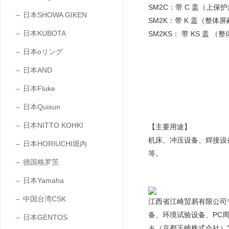
SM2C：带 C 盖（上保
日本SHOWA GIKEN
SM2K：带 K 盖（整体
日本KUBOTA
SM2KS： 带 KS 盖 （
日本oリング
日本AND
日本Fluke
日本Quixun
日本NITTO KOHKI
【主要用途】
机床、冲压设备、焊接设
日本HORIUCHI堀内
等。
德国格罗茨
日本Yamaha
中国台湾CSK
江西省江崎贸易有限公司
备、环境试验设备、PC
日本GENTOS
キ（京都玉崎株式会社）"