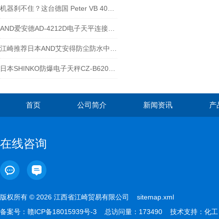
机器刹不住？这台德国 Peter VB 400-40 APC控制器专治 “停不下来”
AND爱安德AD-4212D电子天平连接到AD-8923CC-江崎介绍
江崎推荐日本AND艾安得防尘防水中等重量电子天平GX-10202M
日本SHINKO防爆电子天秤CZ-B620S使用方法
首页
公司简介
新闻资讯
产
在线咨询
版权所有 © 2026 江西省江崎贸易有限公司
sitemap.xml
备案号：
赣ICP备18015939号-3
总访问量：173490 技术支持：
化工