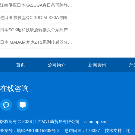
江崎供应日本KASUGA春日条形除静电装置电源 KD-309L
进口BL快换盘QC-10C-M-K20A与国产的区别
日本SGK昭和技研旋转接头个系列产品介绍
日本IMADA依梦达ZTS系列传感器分离型ZTS-DPU-20N
首页
公司简介
新闻资讯
产
在线咨询
版权所有 © 2026 江西省江崎贸易有限公司
sitemap.xml
备案号：
赣ICP备18015939号-3
总访问量：173337 技术支持：
化工