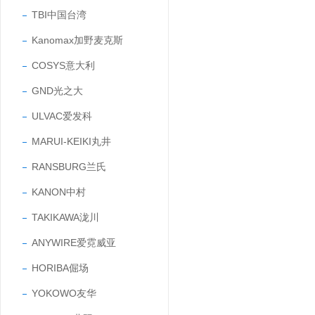
TBI中国台湾
Kanomax加野麦克斯
COSYS意大利
GND光之大
ULVAC爱发科
MARUI-KEIKI丸井
RANSBURG兰氏
KANON中村
TAKIKAWA泷川
ANYWIRE爱霓威亚
HORIBA倔场
YOKOWO友华