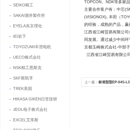
TOPCON、NDK等多家
SEIKO精工
主要合作客户有：中芯(SMIC
SAKAI酒井製作所
(VISIONOX), 丰田
的经验，成熟的产品，
EYELA东京理化
江西省江崎贸易有限公司
IEI岩下
同发展。通过减少中间环
TOYOZUMI丰澄电机
京都玉崎株式会社-中部
江西省江崎贸易有限公
UECO株式会社
NSK精工恩斯克
SKF斯凯孚
上一篇：
标准型型EP-04S-
TREK美国
型直动式鼓风机
HIKASA GIKEN日笠技研
JEOL电子株式会社
EXCEL艾库斯