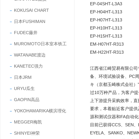
EP-04SHT-L3A3
KOKUSAI CHART
EP-H04HT-L313
EP-H07HT-L313
日本FUSHIMAN
EP-H10HT-L313
FUDEC藤井
EP-H15HT-L313
MUROMOTO日本室本铁工
EM-H07HT-R313
EM-H22HT-R313
WATANABE渡边
KANETEC强力
江西省江崎贸易有限公司
备、环境试验设备、PC
日本JRM
キ（京都玉崎株式会社）"
URYU瓜生
过10万种产品，为客户
GAOPIN高品
上下游提升采购效率，直
要求，本着贴近客户提供
YOKOHAMARIKA横滨理化
源和测试仪器和FA自动
MEGGER梅凯
目前已获得CCS、SEN、EY
EYELA、SANKO、NEW
SHINYEI神荣