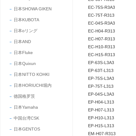
EC-75S-R3A3
日本SHOWA GIKEN
EC-75T-R313
日本KUBOTA
EC-04S-R3A3
日本oリング
EC-H04-R313
EC-H07-R313
日本AND
EC-H10-R313
日本Fluke
EC-H15-R313
EP-63S-L3A3
日本Quixun
EP-63T-L313
日本NITTO KOHKI
EP-75S-L3A3
日本HORIUCHI堀内
EP-75T-L313
EP-04S-L3A3
德国格罗茨
EP-H04-L313
日本Yamaha
EP-H07-L313
EP-H10-L313
中国台湾CSK
EP-H15-L313
日本GENTOS
EM-H07-R313