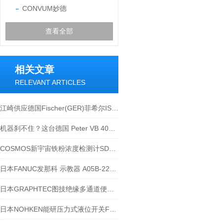
CONVUM妙德
查看全部
相关文章
RELEVANT ARTICLES
江崎供应德国Fischer(GER)菲希尔ISOSCOPE DMP10测厚仪
机器刹不住？这台德国 Peter VB 400-40 APC控制器专治 “停不下来”
COSMOS新宇宙铁粉浓度检测计SDM-72和SDM-73的应用
日本FANUC发那科 示教器 A05B-2256-C10
日本GRAPHTEC图技绝缘多通道便携式数据记录仪GL840
日本NOHKEN能研压力式液位开关FP-1S江崎到货