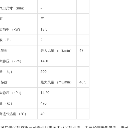
气口尺寸 （mm）
-
面
三
出功率 （kW）
18.5
数 （P）
2
0 赫兹
最大风量 （m3/min）
47
大静压 （kPa）
14.10
量 （kg）
500
0 赫兹
最大风量 （m3/min）
46.5
大静压 （kPa）
14.20
量 （kg）
470
高进气温度 （°C）
40
西省江崎贸易有限公司专业从事国内及贸易业务，主要经营光学设备、电