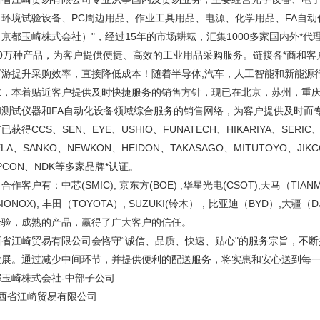
、环境试验设备、PC周边用品、作业工具用品、电源、化学用品、FA自动
京都玉崎株式会社）"，经过15年的市场耕耘，汇集1000多家国内外*代
10万种产品，为客户提供便捷、高效的工业用品采购服务。链接各*商和
下游提升采购效率，直接降低成本！随着半导体,汽车，人工智能和新能源
求，本着贴近客户提供及时快捷服务的销售方针，现已在北京，苏州，重
和测试仪器和FA自动化设备领域综合服务的销售网络，为客户提供及时而
已获得CCS、SEN、EYE、USHIO、FUNATECH、HIKARIYA、SERIC、
ELA、SANKO、NEWKON、HEIDON、TAKASAGO、MITUTOYO、JIK
PCON、NDK等多家品牌*认证。
合作客户有：中芯(SMIC), 京东方(BOE) ,华星光电(CSOT),天马（TIANM
ISIONOX), 丰田（TOYOTA）, SUZUKI(铃木），比亚迪（BYD）,
经验，成熟的产品，赢得了广大客户的信任。
西省江崎贸易有限公司会恪守“诚信、品质、快速、贴心"的服务宗旨，不
发展。通过减少中间环节，并提供便利的配送服务，将实惠和安心送到每
都玉崎株式会社-中部子公司
西省江崎贸易有限公司