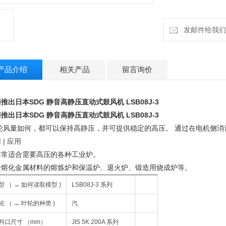
发邮件给我们：cz
产品介绍
相关产品
留言询价
推出日本SDG 静音高静压直动式鼓风机
LSB08J-3
推出日本SDG 静音高静压直动式鼓风机
LSB08J-3
论风量如何，都可以保持高静压，并可提供稳定的高压。 通过在电机侧
消
 | 应用
非常适合需要高压的各种工业炉。
于熔化金属材料的熔炼炉和保温炉、退火炉、锻造用烧成炉等。
型 （ → 如何读取模型 )
LSB08J-3 系列
轮 （ → 叶轮的种类 )
汽
料口尺寸 （mm）
JIS 5K 200A 系列