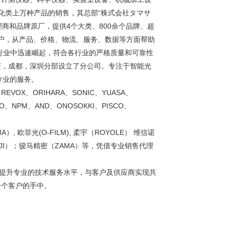
化类上万种产品的销售，其总部“株式会社タマサ
理商和品牌原厂，提供4个大类、800余个品牌、超
客户，从产品、价格、物流、服务、数据等方面帮助
行业中迅速崛起，符合各行业的严格质量和可靠性
庆，成都，深圳分部设立了分公司。专注于智能光
专业的服务。
REVOX、ORIHARA、SONIC、YUASA、
CO、NPM、AND、ONOSOKKI、PISCO、
A）, 欧菲光(O-FILM), 柔宇（ROYOLE） 维信诺
大疆（DJI）；骏马精密（ZAMA）等，凭借专业销售代理
断提升专业的技术服务水平，与客户及供应商实现共
一个客户的手中。