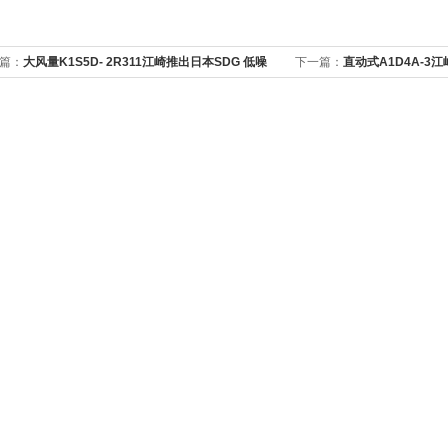
篇：
大风量K1S5D- 2R311江崎推出日本SDG 低噪
下一篇：
直动式A1D4A-3
直动式鼓风机
风机