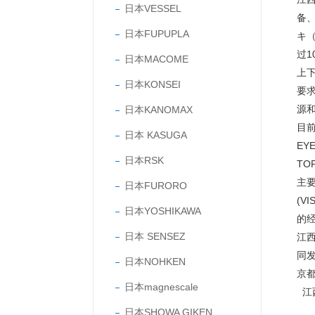
日本VESSEL
备
日本FUPUPLA
キ（
过
日本MACOME
上
日本KONSEI
要
源
日本KANOMAX
目前
日本 KASUGA
EY
日本RSK
TO
主要
日本FURORO
(V
日本YOSHIKAWA
的
日本 SENSEZ
江
同
日本NOHKEN
京
日本magnescale
江
日本SHOWA GIKEN