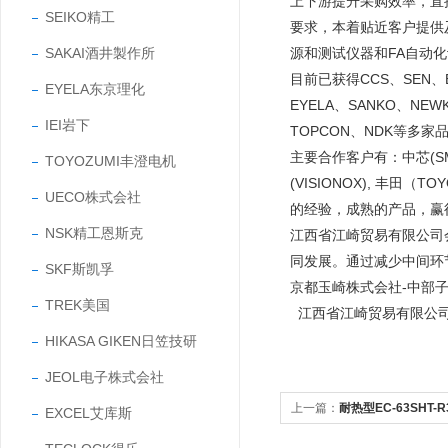
上下游提升采购效率，直
SEIKO精工
要求，本着贴近客户提供
源和测试仪器和FA自动
SAKAI酒井製作所
目前已获得CCS、SEN、EY
EYELA东京理化
EYELA、SANKO、NEW
IEI岩下
TOPCON、NDK等多家
主要合作客户有：中芯(SMIC
TOYOZUMI丰澄电机
(VISIONOX), 丰田
UECO株式会社
的经验，成熟的产品，
NSK精工恩斯克
江西省江崎贸易有限公司
同发展。通过减少中间环
SKF斯凯孚
京都玉崎株式会社-中部
TREK美国
江西省江崎贸易有限公
HIKASA GIKEN日笠技研
JEOL电子株式会社
上一篇：
耐热型EC-63SHT-
EXCEL艾库斯
热型直动式鼓风机