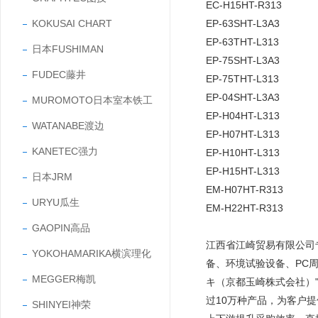
EC-H15HT-R313
EP-63SHT-L3A3
KOKUSAI CHART
EP-63THT-L313
日本FUSHIMAN
EP-75SHT-L3A3
FUDEC藤井
EP-75THT-L313
EP-04SHT-L3A3
MUROMOTO日本室本铁工
EP-H04HT-L313
WATANABE渡边
EP-H07HT-L313
KANETEC强力
EP-H10HT-L313
EP-H15HT-L313
日本JRM
EM-H07HT-R313
URYU瓜生
EM-H22HT-R313
GAOPIN高品
江西省江崎贸易有限公司
YOKOHAMARIKA横滨理化
备、环境试验设备、PC
MEGGER梅凯
キ（京都玉崎株式会社）"
过10万种产品，为客户
SHINYEI神荣