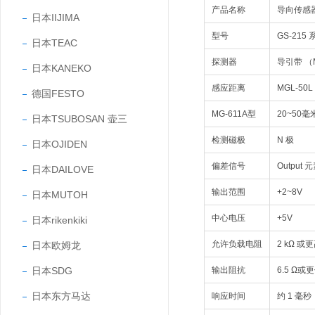
产品名称
导向传感
日本IIJIMA
型号
GS-215 
日本TEAC
探测器
导引带 （M
日本KANEKO
感应距离
MGL-50
德国FESTO
MG-611A型
20~50毫
日本TSUBOSAN 壶三
检测磁极
N 极
日本OJIDEN
偏差信号
Output 
日本DAILOVE
输出范围
+2~8V
日本MUTOH
中心电压
+5V
日本rikenkiki
允许负载电阻
2 kΩ 或
日本欧姆龙
日本SDG
输出阻抗
6.5 Ω或
日本东方马达
响应时间
约 1 毫秒