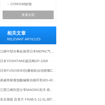
CONVUM妙德
查看全部
相关文章
RELEVANT ARTICLES
江崎中部办事处推荐日本MEPAC气动卡盘X9608E-N-C
日本YOSHITAKE减压阀GP-1000
日本FUSOSEIKI扶桑精机自动喷嘴C8系列-江西江崎介绍
易威奇耐腐蚀酸碱驱动循环泵MD-40R-220N
江西江崎到货分享MAGNIX东洋 残磁仪 TGM-20
东京测器 应变片 FRAB-5-11-5LJBT-F实拍