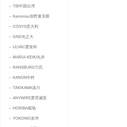
TBI中国台湾
Kanomax加野麦克斯
COSYS意大利
GND光之大
ULVAC爱发科
MARUI-KEIKI丸井
RANSBURG兰氏
KANON中村
TAKIKAWA泷川
ANYWIRE爱霓威亚
HORIBA倔场
YOKOWO友华