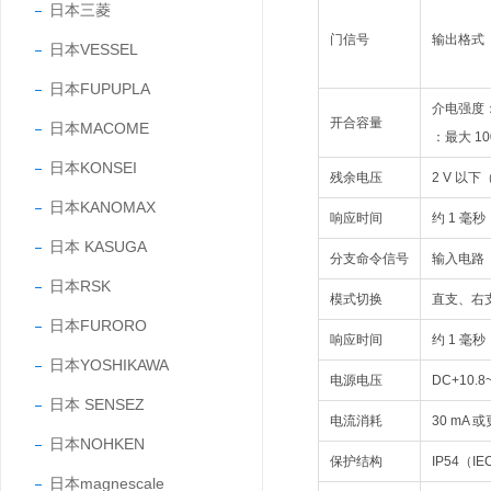
日本三菱
门信号
输出格式
日本VESSEL
日本FUPUPLA
介电强度：
开合容量
日本MACOME
：最大 10
日本KONSEI
残余电压
2 V 以下
日本KANOMAX
响应时间
约 1 毫秒
日本 KASUGA
分支命令信号
输入电路
日本RSK
模式切换
直支、右支
日本FURORO
响应时间
约 1 毫秒
日本YOSHIKAWA
电源电压
DC+10.
日本 SENSEZ
电流消耗
30 mA 
日本NOHKEN
保护结构
IP54（I
日本magnescale