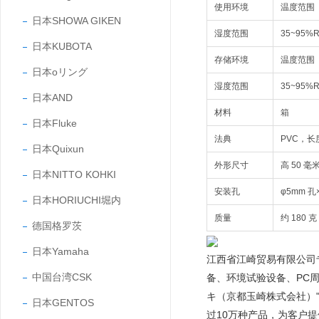
使用环境
温度范围
日本SHOWA GIKEN
湿度范围
35~95
日本KUBOTA
存储环境
温度范围
日本oリング
湿度范围
35~95
日本AND
材料
箱
日本Fluke
法典
PVC，长度
日本Quixun
外形尺寸
高 50 毫米
日本NITTO KOHKI
安装孔
φ5mm 孔
日本HORIUCHI堀内
质量
约 180
德国格罗茨
日本Yamaha
江西省江崎贸易有限公司
中国台湾CSK
备、环境试验设备、PC
キ（京都玉崎株式会社）"
日本GENTOS
过10万种产品，为客户