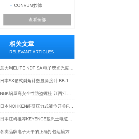
CONVUM妙德
查看全部
相关文章
RELEVANT ARTICLES
意大利ELITE NDT SA 电子荧光光度计NDT S291
日本SK箱式斜角计数显角度计 BB-180A实物开箱
NBK锅屋高安全性防盗螺栓-江西江崎介绍
日本NOHKEN能研压力式液位开关FP-1S江崎到货
日本江崎推荐KEYENCE基恩士电缆USB连接线2mOP-66844
各类品牌电子天平的正确打包运输方式-江西江崎讲解