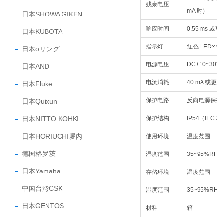
残余电压
mA 时）
日本SHOWA GIKEN
响应时间
0.55 ms 
日本KUBOTA
指示灯
红色 LED
日本oリング
电源电压
DC+10~3
日本AND
电流消耗
40 mA 或
日本Fluke
保护电路
反向电源保
日本Quixun
日本NITTO KOHKI
保护结构
IP54（IE
日本HORIUCHI堀内
使用环境
温度范围
德国格罗茨
湿度范围
35~95%
日本Yamaha
存储环境
温度范围
中国台湾CSK
湿度范围
35~95%
日本GENTOS
材料
箱