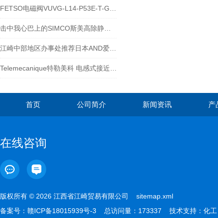
FETSO电磁阀VUVG-L14-P53E-T-G18-1H2L-W1
击中我心巴上的SIMCO斯美高除静电枪
江崎中部地区办事处推荐日本AND爱安得称重指示器AD4402-07
Telemecanique特勒美科 电感式接近开关 XS612B1MAU20
首页
公司简介
新闻资讯
产
在线咨询
版权所有 © 2026 江西省江崎贸易有限公司
sitemap.xml
备案号：
赣ICP备18015939号-3
总访问量：173337 技术支持：
化工