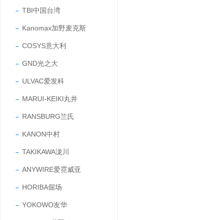
TBI中国台湾
Kanomax加野麦克斯
COSYS意大利
GND光之大
ULVAC爱发科
MARUI-KEIKI丸井
RANSBURG兰氏
KANON中村
TAKIKAWA泷川
ANYWIRE爱霓威亚
HORIBA倔场
YOKOWO友华