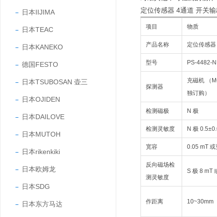
定位传感器 4通道 开关输出型 “
日本IIJIMA
项目
物质
日本TEAC
产品名称
定位传感器
日本KANEKO
型号
PS-4482-
德国FESTO
充磁机 （M
日本TSUBOSAN 壶三
探测器
独订购）
日本OJIDEN
检测磁极
N 极
日本DAILOVE
检测灵敏度
N 极 0.5±0
日本MUTOH
宽容
0.05 mT 
日本rikenkiki
反向磁场检
日本欧姆龙
S 极 8 mT
测灵敏度
日本SDG
作距离
10~30mm
日本东方马达