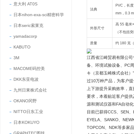
意大利 AT0S
PVC，长度 
法典
mm，0.3 
日本nihon-exa-sci精密科学
高 55 毫米×
日本seric索莱克
外形尺寸
（不包括突
yamadacorp
质量
约 180 
KABUTO
江西省江崎贸易有限公司
3M
备、环境试验设备、PC
MACOME码控美
キ（京都玉崎株式会社）"
DKK东亚电波
过10万种产品，为客户
上下游提升采购效率，直
九州日東株式会社
要求，本着贴近客户提供
OKANO冈野
源和测试仪器和FA自动
NITTO日东工业
目前已获得CCS、SEN、EY
EYELA、SANKO、NEW
日本KOKUYO
TOPCON、NDK等多家
GRAPHTEC图技