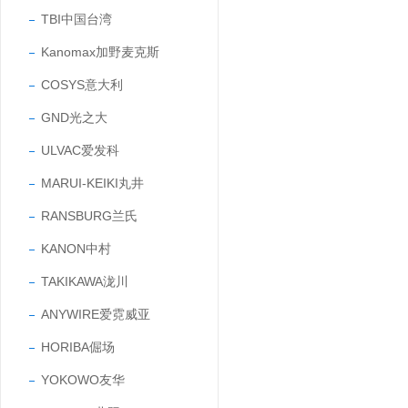
TBI中国台湾
Kanomax加野麦克斯
COSYS意大利
GND光之大
ULVAC爱发科
MARUI-KEIKI丸井
RANSBURG兰氏
KANON中村
TAKIKAWA泷川
ANYWIRE爱霓威亚
HORIBA倔场
YOKOWO友华