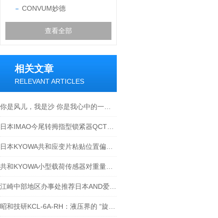
CONVUM妙德
查看全部
相关文章
RELEVANT ARTICLES
你是风儿，我是沙 你是我心中的一番SIMCO斯美高离子风棒
日本IMAO今尾转拇指型锁紧器QCTH系列-江西江崎介绍
日本KYOWA共和应变片粘贴位置偏离误差的处理方案
共和KYOWA小型载荷传感器对重量的管理
江崎中部地区办事处推荐日本AND爱安得带外部传感器的温湿度计AD-5682
昭和技研KCL-6A-RH：液压界的 “旋转舞者”，让高压也能丝滑转圈圈