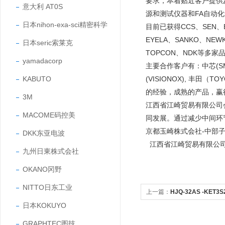
要求，本着贴近客户提供
意大利 AT0S
源和测试仪器和FA自动
日本nihon-exa-sci精密科学
目前已获得CCS、SEN、EY
EYELA、SANKO、NEW
日本seric索莱克
TOPCON、NDK等多家
yamadacorp
主要合作客户有：中芯(SMIC
(VISIONOX), 丰田
KABUTO
的经验，成熟的产品，
3M
江西省江崎贸易有限公司
MACOME码控美
同发展。通过减少中间环
京都玉崎株式会社-中部
DKK东亚电波
江西省江崎贸易有限公
九州日東株式会社
OKANO冈野
NITTO日东工业
上一篇：
HJQ-32AS -KET
日本KOKUYO
所带防开机构的爪夹
GRAPHTEC图技