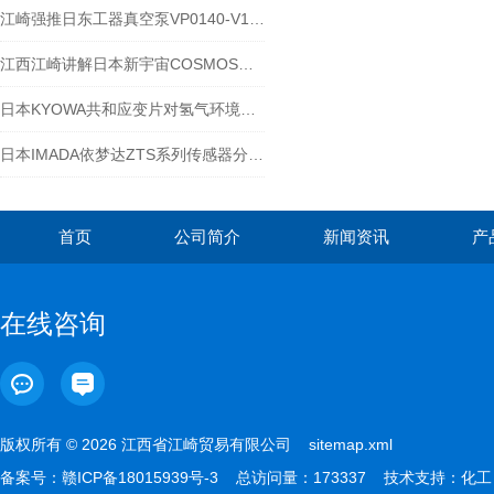
江崎强推日东工器真空泵VP0140-V1006-D2-0511
江西江崎讲解日本新宇宙COSMOS便携式气体检测产品可预防燃气管道泄漏爆炸等
日本KYOWA共和应变片对氢气环境用的安全影响
日本IMADA依梦达ZTS系列传感器分离型ZTS-DPU-20N
首页
公司简介
新闻资讯
产
在线咨询
版权所有 © 2026 江西省江崎贸易有限公司
sitemap.xml
备案号：
赣ICP备18015939号-3
总访问量：173337 技术支持：
化工