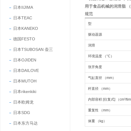
用于食品机械的润滑脂 （N
日本IIJIMA
规范
日本TEAC
型
日本KANEKO
驱动器源
德国FESTO
润滑
日本TSUBOSAN 壶三
环境温度 （°C）
日本OJIDEN
张开角度
日本DAILOVE
气缸直径 （mm）
日本MUTOH
杆直径 （mm）
日本rikenkiki
内部容积 [往复式] （cm³/ti
日本欧姆龙
重复性 （mm）
日本SDG
体重 （kg）
日本东方马达