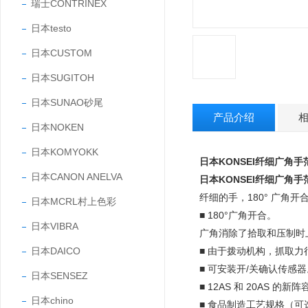
瑞士CONTRINEX
日本testo
日本CUSTOM
日本SUGITOH
日本SUNAO砂尾
产品介绍
日本NOKEN
日本KOMYOKK
日本KONSEI纤细广角
日本CANON ANELVA
日本KONSEI纤细广角
纤细的手，180° 广角开
日本MCRL村上色彩
■ 180°广角开合。
日本VIBRA
广角消除了拾取和压制时
日本DAICO
■ 由于拨动机构，抓取力
■ 可安装开/关确认传感器
日本SENSEZ
■ 12AS 和 20AS 的新阵
日本chino
■ 食品制造工艺规格（可