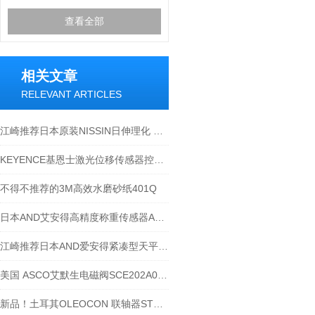
查看全部
相关文章
RELEVANT ARTICLES
江崎推荐日本原装NISSIN日伸理化 搅拌机N-61
KEYENCE基恩士激光位移传感器控制器LK-GD500简介
不得不推荐的3M高效水磨砂纸401Q
日本AND艾安得高精度称重传感器AD-4212C
江崎推荐日本AND爱安得紧凑型天平EK-4100i
美国 ASCO艾默生电磁阀SCE202A024V 24DC
新品！土耳其OLEOCON 联轴器STC-20A-MSAE8