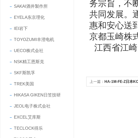
务宗旨，不
SAKAI酒井製作所
共同发展。
EYELA东京理化
惠和安心送
IEI岩下
京都玉崎株
TOYOZUMI丰澄电机
江西省江崎
UECO株式会社
NSK精工恩斯克
SKF斯凯孚
上一篇：
HA-1M-FE-Z日
TREK美国
割水平排手
HIKASA GIKEN日笠技研
JEOL电子株式会社
EXCEL艾库斯
TECLOCK得乐