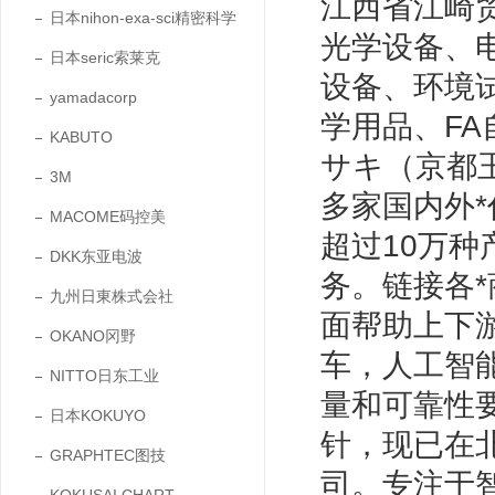
江西省江崎
日本nihon-exa-sci精密科学
光学设备、
日本seric索莱克
设备、环境
yamadacorp
学用品、F
KABUTO
サキ（京都玉
3M
多家国内外*
MACOME码控美
超过10万
DKK东亚电波
务。链接各
九州日東株式会社
面帮助上下
OKANO冈野
车，人工智
NITTO日东工业
量和可靠性
日本KOKUYO
针，现已在
GRAPHTEC图技
司。专注于