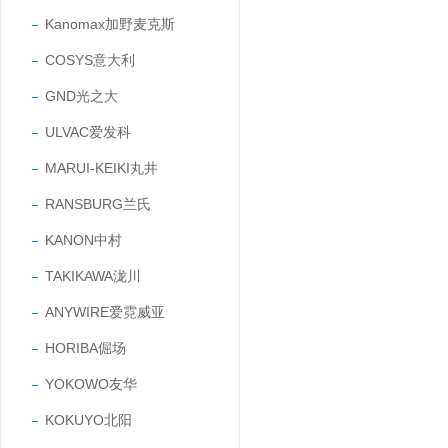
Kanomax加野麦克斯
COSYS意大利
GND光之大
ULVAC爱发科
MARUI-KEIKI丸井
RANSBURG兰氏
KANON中村
TAKIKAWA泷川
ANYWIRE爱霓威亚
HORIBA倔场
YOKOWO友华
KOKUYO北阳