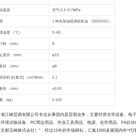
动器源
空气 0.3~0.7MPa
滑
1 种未加油或涡轮机油 （ISOVG32）
境温度 （°C）
5~60
行程 （mm）
8
缸直径 （mm）
φ15
直径 （mm）
φ8
部容积 [往复式] （cm³/time）
2.1
复性 （mm）
±0.03
重 （kg）
0.100
西省江崎贸易有限公司专业从事国内及贸易业务，主要经营光学设备、电
、环境试验设备、PC周边用品、作业工具用品、电源、化学用品、FA自动
京都玉崎株式会社）"，经过15年的市场耕耘，汇集1000多家国内外*代