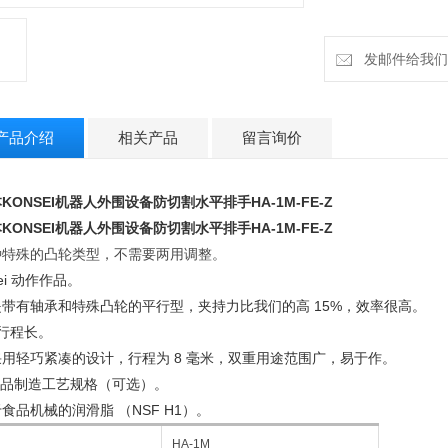
日本KONSEI机器人
发邮件给我们：cz
■作行程长。
它采用轻巧紧凑的设
产品介绍
相关产品
留言询价
■ 食品制造工艺规
用于食品机械的润滑脂
KONSEI机器人外围设备防切割水平排手
HA-1M-FE-Z
KONSEI机器人外围设备防切割水平排手
HA-1M-FE-Z
种特殊的凸轮类型，不需要两用调整。
Hei 动作作品。
是带有轴承和特殊凸轮的平行型，夹持力比我们的高 15%，效率很高。
行程长。
采用轻巧紧凑的设计，行程为 8 毫米，双重用途范围广，易于作。
食品制造工艺规格（可选）。
食品机械的润滑脂 （NSF H1）。
HA-1M