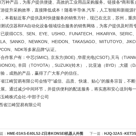
10万种产品，为客户提供便捷、高效的工业用品采购服务。链接各*商和
下游提升采购效率，直接降低成本！随着半导体,汽车，人工智能和新能源
求，本着贴近客户提供及时快捷服务的销售方针，现已在北京，苏州，重
和测试仪器和FA自动化设备领域综合服务的销售网络，为客户提供及时而
已获得CCS、SEN、EYE、USHIO、FUNATECH、HIKARIYA、SERIC、
ELA、SANKO、NEWKON、HEIDON、TAKASAGO、MITUTOYO、JIK
PCON、NDK等多家品牌*认证。
合作客户有：中芯(SMIC), 京东方(BOE) ,华星光电(CSOT),天马（TIANM
ISIONOX), 丰田（TOYOTA）, SUZUKI(铃木），比亚迪（BYD）,
经验，成熟的产品，赢得了广大客户的信任。
西省江崎贸易有限公司会恪守“诚信、品质、快速、贴心"的服务宗旨，不
发展。通过减少中间环节，并提供便利的配送服务，将实惠和安心送到每
都玉崎株式会社-中部子公司
西省江崎贸易有限公司
篇：
HME-03AS-E40LS2-Z日本KONSEI机器人外围
下一篇：
HJQ-32AS -KET