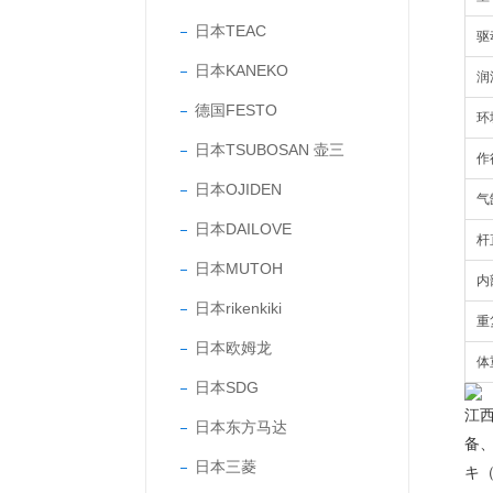
日本TEAC
驱
日本KANEKO
润
德国FESTO
环
日本TSUBOSAN 壶三
作
日本OJIDEN
气
日本DAILOVE
杆
日本MUTOH
内
日本rikenkiki
重
日本欧姆龙
体
日本SDG
江
日本东方马达
备
日本三菱
キ（