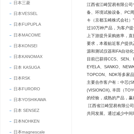
日本三菱
江西省江崎贸易有限公司
备、环境试验设备、PC
日本VESSEL
キ（京都玉崎株式会社）"
日本FUPUPLA
过10万种产品，为客户
日本MACOME
上下游提升采购效率，直
要求，本着贴近客户提供
日本KONSEI
源和测试仪器和FA自动
日本KANOMAX
目前已获得CCS、SEN、EY
EYELA、SANKO、NEW
日本 KASUGA
TOPCON、NDK等多家
日本RSK
主要合作客户有：中芯(SMIC
日本FURORO
(VISIONOX), 丰田
的经验，成熟的产品，
日本YOSHIKAWA
江西省江崎贸易有限公司
日本 SENSEZ
共同发展。通过减少中间
日本NOHKEN
日本magnescale