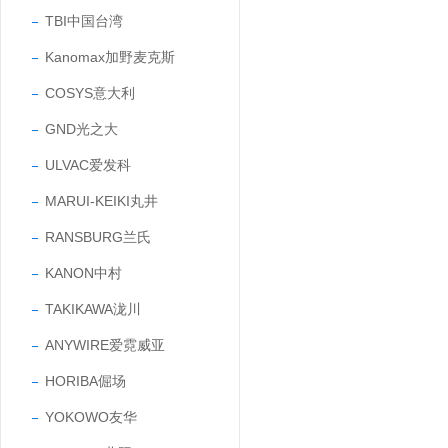
TBI中国台湾
Kanomax加野麦克斯
COSYS意大利
GND光之大
ULVAC爱发科
MARUI-KEIKI丸井
RANSBURG兰氏
KANON中村
TAKIKAWA泷川
ANYWIRE爱霓威亚
HORIBA倔场
YOKOWO友华