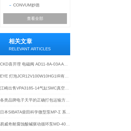
CONVUM妙德
查看全部
相关文章
RELEVANT ARTICLES
CKD喜开理 电磁阀 AD11-8A-03A AC110V
EYE 灯泡JCR12V100W10HG1IR有多长使用寿命
江崎出售VPA3185-14气缸SMC真空发生器等产品
各类品牌电子天平的正确打包运输方式-江西江崎讲解
日本SIBATA柴田科学微型泵MP-Σ 系列-江西江崎介绍
易威奇耐腐蚀酸碱驱动循环泵MD-40R-220N