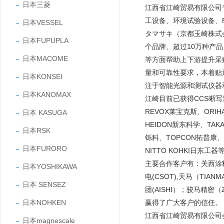
日本三菱
江西省江崎贸易有限公司
工设备、环境试验设备、
日本VESSEL
タマサキ（京都玉崎株式会
日本FUPUPLA
个品牌、超过10万种产
日本MACOME
等方面帮助上下游提升采
量和可靠性要求，本着贴
日本KONSEI
注于智能光源和测试仪器
日本KANOMAX
江崎目前已获得CCS晰写速、
REVOX莱宝克斯、ORIH
日本 KASUGA
HEIDON新东科学、TAK
日本RSK
铄科、TOPCON拓普康、N
日本FURORO
NITTO KOHKI日
主要合作客户有：关西涂料（A
日本YOSHIKAWA
电(CSOT),天马（TIAN
日本 SENSEZ
团(AISHI）；骏马精密
日本NOHKEN
赢得了广大客户的信任
江西省江崎贸易有限公司
日本magnescale