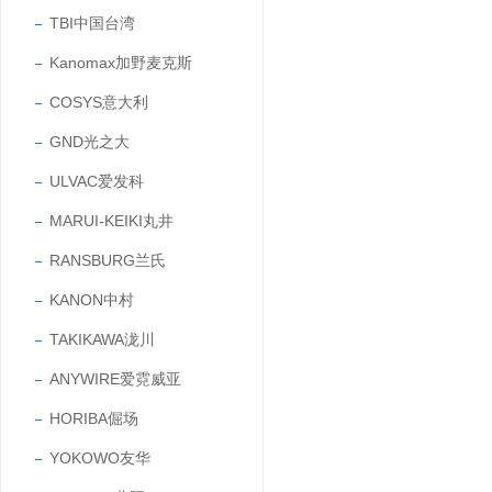
TBI中国台湾
Kanomax加野麦克斯
COSYS意大利
GND光之大
ULVAC爱发科
MARUI-KEIKI丸井
RANSBURG兰氏
KANON中村
TAKIKAWA泷川
ANYWIRE爱霓威亚
HORIBA倔场
YOKOWO友华