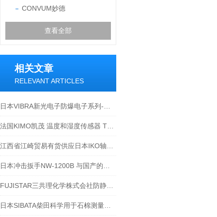
CONVUM妙德
查看全部
相关文章
RELEVANT ARTICLES
日本VIBRA新光电子防爆电子系列-江西江崎讲解
法国KIMO凯茂 温度和湿度传感器 TH210-BODI150
江西省江崎贸易有货供应日本IKO轴承TAF 708525
日本冲击扳手NW-1200B 与国产的区别
FUJISTAR三共理化学株式会社防静电抹布37cm45cm，谁抹谁知道
日本SIBATA柴田科学用于石棉测量相关产品介绍