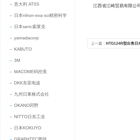
意大利 AT0S
江西省江崎贸易有限公
日本nihon-exa-sci精密科学
日本seric索莱克
yamadacorp
上一篇：
HTG124R型出售
KABUTO
天平
3M
MACOME码控美
DKK东亚电波
九州日東株式会社
OKANO冈野
NITTO日东工业
日本KOKUYO
GRAPHTEC图技