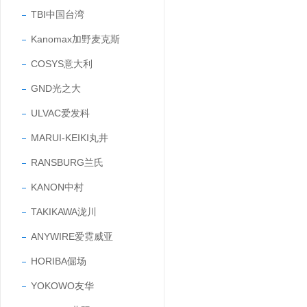
TBI中国台湾
Kanomax加野麦克斯
COSYS意大利
GND光之大
ULVAC爱发科
MARUI-KEIKI丸井
RANSBURG兰氏
KANON中村
TAKIKAWA泷川
ANYWIRE爱霓威亚
HORIBA倔场
YOKOWO友华