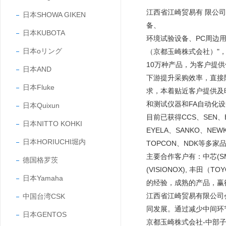
江西省江崎贸易有 限公
日本SHOWA GIKEN
备、
日本KUBOTA
环境试验设备、PC周边
日本oリング
（京都玉崎株式会社）"，
10万种产品，为客户提
日本AND
下游提升采购效率，直接
日本Fluke
求，本着贴近客户提供及
和测试仪器和FA自动化
日本Quixun
目前已获得CCS、SEN、EY
日本NITTO KOHKI
EYELA、SANKO、NEW
日本HORIUCHI堀内
TOPCON、NDK等多家
主要合作客户有：中芯(SMIC
德国格罗茨
(VISIONOX), 丰田
日本Yamaha
的经验，成熟的产品，
江西省江崎贸易有限公司
中国台湾CSK
同发展。通过减少中间环
日本GENTOS
京都玉崎株式会社-中部