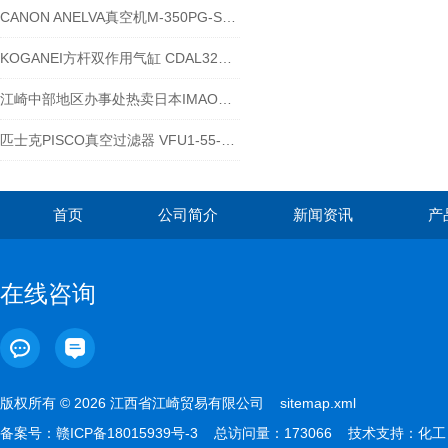
CANON ANELVA真空机M-350PG-SDN25
KOGANEI方杆双作用气缸 CDAL32X20
江崎中部地区办事处热卖日本IMAO今尾锥销抓紧型锁紧器QCPC0625-10
匹士克PISCO真空过滤器 VFU1-55-15P-NH到货
首页
公司简介
新闻资讯
产
在线咨询
版权所有 © 2026 江西省江崎贸易有限公司
sitemap.xml
备案号：
赣ICP备18015939号-3
总访问量：173066 技术支持：
化工