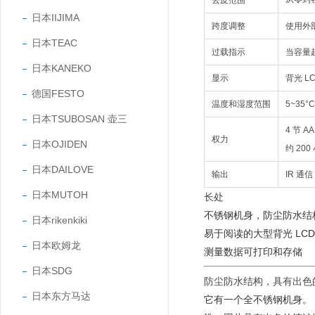
去皮范围
日本IIJIMA
跨度调整
使用外
日本TEAC
过载指示
当容量超
日本KANEKO
显示
背光 L
德国FESTO
温度和湿度范围
5~35
日本TSUBOSAN 壶三
4 节 
权力
日本OJIDEN
约 20
日本DAILOVE
输出
IR 通信
日本MUTOH
长处
不锈钢机身，防尘防水结
日本rikenkiki
易于阅读的大型背光 LCD
日本欧姆龙
测量数据可打印和存储
日本SDG
防尘防水结构，具有出色
日本东方马达
它有一个全不锈钢机身。 