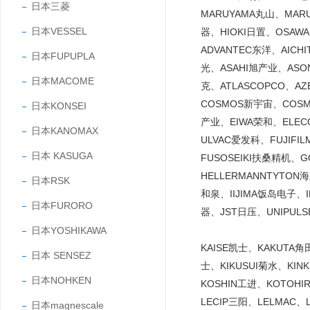
日本三菱
MARUYAMA丸山、MARU
日本VESSEL
器、HIOKI日置、OSAW
ADVANTEC东洋、AICH
日本FUPUPLA
光、ASAHI旭产业、ASO
日本MACOME
克、ATLASCOPCO、A
COSMOS新宇宙、COS
日本KONSEI
产业、EIWA荣和、ELE
日本KANOMAX
ULVAC爱发科、FUJIF
日本 KASUGA
FUSOSEIKI扶桑精机、
HELLERMANNTYTO
日本RSK
和泉、IIJIMA饭岛电子、
日本FURORO
器、JST日压、UNIPUL
日本YOSHIKAWA
KAISE凯士、KAKUTA
日本 SENSEZ
士、KIKUSUI菊水、KI
日本NOHKEN
KOSHIN工进、KOTOH
LECIP三阳、LELMAC
日本magnescale