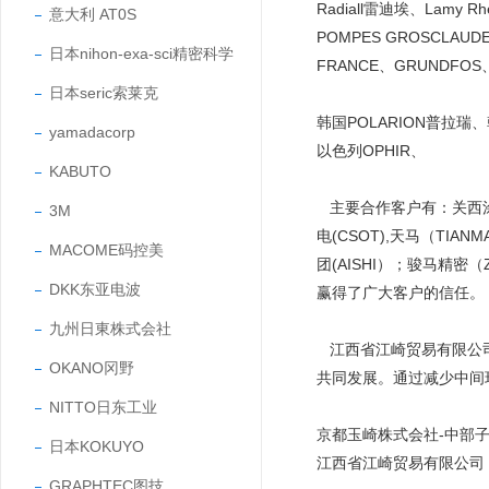
Radiall雷迪埃、Lamy Rh
意大利 AT0S
POMPES GROSCLAUD
日本nihon-exa-sci精密科学
FRANCE、GRUNDFOS
日本seric索莱克
韩国POLARION普拉瑞
yamadacorp
以色列OPHIR、
KABUTO
主要合作客户有：关西涂料（
3M
电(CSOT),天马（TIAN
MACOME码控美
团(AISHI）；骏马精密
DKK东亚电波
赢得了广大客户的信任
九州日東株式会社
江西省江崎贸易有限公司
OKANO冈野
共同发展。通过减少中间
NITTO日东工业
京都玉崎株式会社-中部
日本KOKUYO
江西省江崎贸易有限公司
GRAPHTEC图技