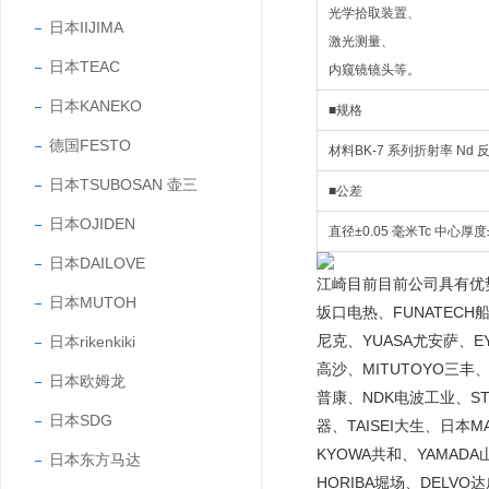
光学拾取装置、
日本IIJIMA
激光测量、
日本TEAC
内窥镜镜头等。
日本KANEKO
■规格
德国FESTO
材料BK-7 系列折射率 Nd 反射率*
日本TSUBOSAN 壶三
■公差
日本OJIDEN
直径±0.05 毫米Tc 中心厚度
日本DAILOVE
江崎目前目前公司具有优势的
日本MUTOH
坂口电热、FUNATECH船
尼克、YUASA尤安萨、EY
日本rikenkiki
高沙、MITUTOYO三丰、
日本欧姆龙
普康、NDK电波工业、STA
日本SDG
器、TAISEI大生、日本
KYOWA共和、YAMADA
日本东方马达
HORIBA堀场、DELVO