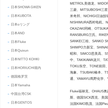
METROL美德龙、MIDO
日本SHOWA GIKEN
三菱、MITSUBOSHI三
日本KUBOTA
米奇邦、NICHIGI日油技研
NISHIMURA西村电机、
日本oリング
OKAZAKI冈崎、OTSU
日本AND
RANSBURG兰氏、RIK
SANKEI三桂、SANKO
日本Fluke
SHIMPO力新宝、SHINA
日本Quixun
昭和、SIMCO思美高、SS
日本NITTO KOHKI
中、TAKIKAWA泷川、T
TOKU东空、TONE前田、
日本HORIUCHI堀内
海象、TSUBAKI椿本、T
德国格罗茨
通、YAMAYU馬野化学、Y
日本Yamaha
Fluke福禄克、OHAUS
中国台湾CSK
斯、德国SICK西克、美国C
日本GENTOS
法国KIMO凯茂、法国Piezo