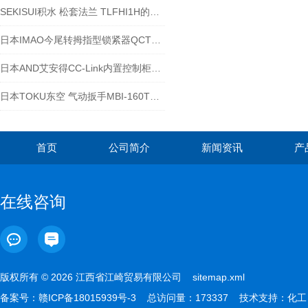
SEKISUI积水 松套法兰 TLFHI1H的用途
日本IMAO今尾转拇指型锁紧器QCTH系列-江西江崎介绍
日本AND艾安得CC-Link内置控制柜称重模块 AD-4430C
日本TOKU东空 气动扳手MBI-160T有什么特点？
首页
公司简介
新闻资讯
产
在线咨询
版权所有 © 2026 江西省江崎贸易有限公司
sitemap.xml
备案号：
赣ICP备18015939号-3
总访问量：173337 技术支持：
化工