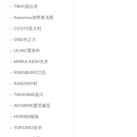
TBI中国台湾
Kanomax加野麦克斯
COSYS意大利
GND光之大
ULVAC爱发科
MARUI-KEIKI丸井
RANSBURG兰氏
KANON中村
TAKIKAWA泷川
ANYWIRE爱霓威亚
HORIBA倔场
YOKOWO友华