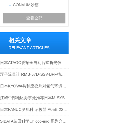
CONVUM妙德
查看全部
相关文章
RELEVANT ARTICLES
日本ATAGO爱拓全自动台式折光仪-油脂折光指数的测定
浮子流量计 RMB-57D-SSV-BPF精度如何？
日本KYOWA共和应变片对氢气环境用的安全影响
江崎中部地区办事处推荐日本M-SYSTEM爱模电流变送器M2CE-5A-M2N
日本FANUC发那科 示教器 A05B-2256-C10
SIBATA柴田科学Chicco-iino 系列介绍-江西江崎