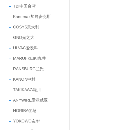
TBI中国台湾
Kanomax加野麦克斯
COSYS意大利
GND光之大
ULVAC爱发科
MARUI-KEIKI丸井
RANSBURG兰氏
KANON中村
TAKIKAWA泷川
ANYWIRE爱霓威亚
HORIBA倔场
YOKOWO友华