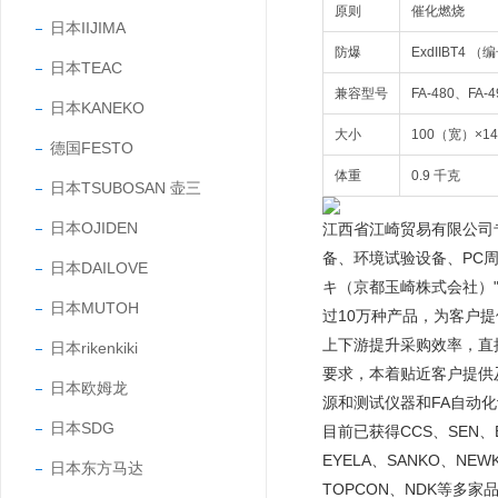
原则
催化燃烧
日本IIJIMA
防爆
ExdIIBT4 （
日本TEAC
兼容型号
FA-480、FA-
日本KANEKO
大小
100（宽）×1
德国FESTO
体重
0.9 千克
日本TSUBOSAN 壶三
日本OJIDEN
江西省江崎贸易有限公司
备、环境试验设备、PC
日本DAILOVE
キ（京都玉崎株式会社）"
日本MUTOH
过10万种产品，为客户
上下游提升采购效率，直
日本rikenkiki
要求，本着贴近客户提供
日本欧姆龙
源和测试仪器和FA自动
日本SDG
目前已获得CCS、SEN、EY
EYELA、SANKO、NEW
日本东方马达
TOPCON、NDK等多家