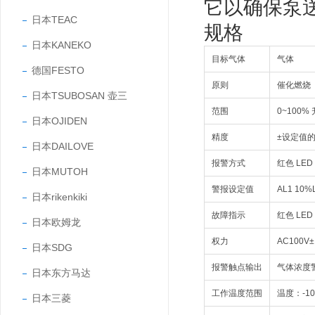
它以确保泵
日本TEAC
规格
日本KANEKO
目标气体
气体
德国FESTO
原则
催化燃烧
日本TSUBOSAN 壶三
范围
0~100% 
日本OJIDEN
精度
±设定值的
日本DAILOVE
报警方式
红色 LE
日本MUTOH
警报设定值
AL1 1
日本rikenkiki
故障指示
红色 LE
日本欧姆龙
权力
AC100V±
日本SDG
报警触点输出
气体浓度警报
日本东方马达
工作温度范围
温度：-1
日本三菱