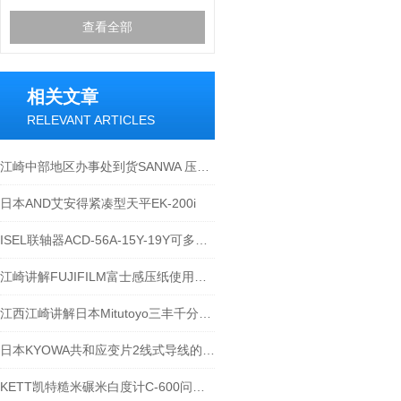
查看全部
相关文章
RELEVANT ARTICLES
江崎中部地区办事处到货SANWA 压力开关 SPS-18
日本AND艾安得紧凑型天平EK-200i
ISEL联轴器ACD-56A-15Y-19Y可多款选择
江崎讲解FUJIFILM富士感压纸使用方法等原理应用
江西江崎讲解日本Mitutoyo三丰千分尺正确使用方法-温度的影响
日本KYOWA共和应变片2线式导线的温度影响-江西江崎讲解
KETT凯特糙米碾米白度计C-600问题介绍-江西江崎