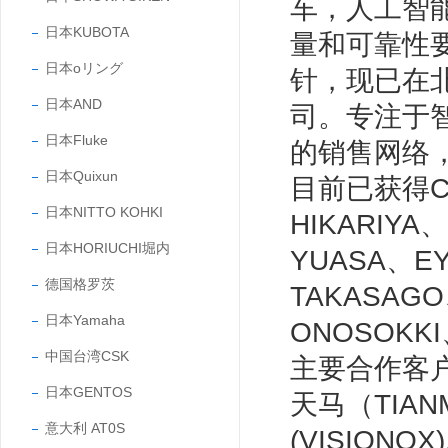
车，人工智
日本KUBOTA
量和可靠性
日本oリング
针，现已在
日本AND
司。专注于
日本Fluke
的销售网络
日本Quixun
目前已获得CC
日本NITTO KOHKI
HIKARIYA
日本HORIUCHI堀内
YUASA、E
德国格罗茨
TAKASAG
日本Yamaha
ONOSOKK
中国台湾CSK
主要合作客户有
日本GENTOS
天马（TIANM
意大利 AT0S
(VISIONO