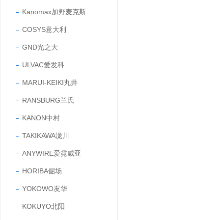
Kanomax加野麦克斯
COSYS意大利
GND光之大
ULVAC爱发科
MARUI-KEIKI丸井
RANSBURG兰氏
KANON中村
TAKIKAWA泷川
ANYWIRE爱霓威亚
HORIBA倔场
YOKOWO友华
KOKUYO北阳