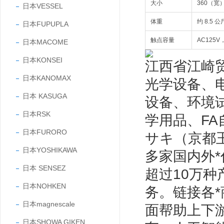
大小
360（宽
日本VESSEL
体重
约 8.5 公
日本FUPUPLA
触点容量
AC125V
日本MACOME
日本KONSEI
江西省江崎
日本KANOMAX
光学设备、
日本 KASUGA
设备、环境
日本RSK
学用品、F
日本FURORO
サキ（京都玉
日本YOSHIKAWA
多家国内外*
日本 SENSEZ
超过10万
日本NOHKEN
务。链接各
日本magnescale
面帮助上下
日本SHOWA GIKEN