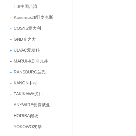
TBI中国台湾
Kanomax加野麦克斯
COSYS意大利
GND光之大
ULVAC爱发科
MARUI-KEIKI丸井
RANSBURG兰氏
KANON中村
TAKIKAWA泷川
ANYWIRE爱霓威亚
HORIBA倔场
YOKOWO友华