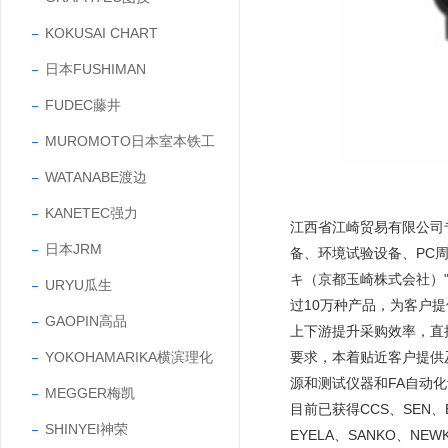
KOKUSAI CHART
日本FUSHIMAN
FUDEC藤井
MUROMOTO日本室本铁工
WATANABE渡边
KANETEC强力
江西省江崎贸易有限公司
日本JRM
备、环境试验设备、PC
キ（京都玉崎株式会社）"
URYU瓜生
过10万种产品，为客户
GAOPIN高品
上下游提升采购效率，直
YOKOHAMARIKA横滨理化
要求，本着贴近客户提供
源和测试仪器和FA自动
MEGGER梅凯
目前已获得CCS、SEN、EY
SHINYEI神荣
EYELA、SANKO、NEW