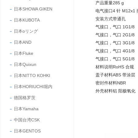
产品重量285 g
日本SHOWA GIKEN
电气接口4 针 M12x1
安装方式带通孔
日本KUBOTA
气接口，气口 1G1/8
日本oリング
气接口，气口 2G1/8
日本AND
气接口，气口 3G1/8
气接口，气口 4G1/8
日本Fluke
气接口，气口 5G1/8
日本Quixun
材料说明RoHS 合规
盖子材料ABS 带涂层
日本NITTO KOHKI
密封件材料NBR
日本HORIUCHI堀内
外壳材料铝 阳极氧化
德国格罗茨
日本Yamaha
中国台湾CSK
日本GENTOS