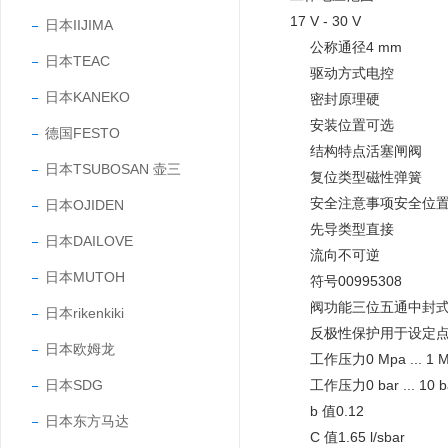
17 V - 30 V
日本IIJIMA
公称通径4 mm
日本TEAC
驱动方式电控
日本KANEKO
密封原理硬
安装位置可选
德国FESTO
结构特点活塞闸阀
日本TSUBOSAN 壶三
复位类型磁性弹簧
安全注意事项安全位置
日本OJIDEN
先导类型直接
日本DAILOVE
流向不可逆
日本MUTOH
符号00995308
阀功能三位五通中封
日本rikenkiki
反极性保护用于设定
日本欧姆龙
工作压力0 Mpa ... 1 
日本SDG
工作压力0 bar ... 10 b
b 值0.12
日本东方马达
C 值1.65 l/sbar