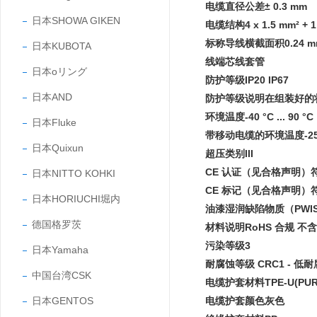
电缆直径公差± 0.3 mm
日本SHOWA GIKEN
电缆结构4 x 1.5 mm² + 1 x 
标称导线横截面积0.24 m
日本KUBOTA
线端芯线套管
日本oリング
防护等级IP20 IP67
日本AND
防护等级说明在组装好的
环境温度-40 °C ... 90 °C
日本Fluke
带移动电缆的环境温度-25 °C 
日本Quixun
超压类别III
CE 认证（见合格声明）符
日本NITTO KOHKI
CE 标记（见合格声明）
日本HORIUCHI堀内
油漆湿润缺陷物质（PWIS）
德国格罗茨
材料说明RoHS 合规 不
污染等级3
日本Yamaha
耐腐蚀等级 CRC1 - 低
中国台湾CSK
电缆护套材料TPE-U(PUR
日本GENTOS
电缆护套颜色灰色