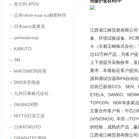
绝缘护套材料PP
意大利 AT0S
日本nihon-exa-sci精密科学
日本seric索莱克
江西省江崎贸易有限公司
yamadacorp
备、环境试验设备、PC
キ（京都玉崎株式会社）"
KABUTO
过10万种产品，为客户
3M
上下游提升采购效率，直
要求，本着贴近客户提供
MACOME码控美
源和测试仪器和FA自动
DKK东亚电波
目前已获得CCS、SEN、EY
九州日東株式会社
EYELA、SANKO、NEW
TOPCON、NDK等多家
OKANO冈野
主要合作客户有：中芯(SMIC
NITTO日东工业
(VISIONOX), 丰田
日本KOKUYO
的经验，成熟的产品，
江西省江崎贸易有限公司
GRAPHTEC图技