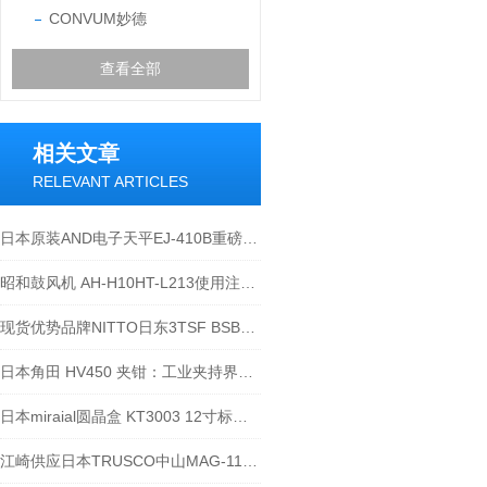
CONVUM妙德
查看全部
相关文章
RELEVANT ARTICLES
日本原装AND电子天平EJ-410B重磅来袭，千万不要错过！
昭和鼓风机 AH-H10HT-L213使用注意事项
现货优势品牌NITTO日东3TSF BSBM接头
日本角田 HV450 夹钳：工业夹持界的 “锁死小能手”
日本miraial圆晶盒 KT3003 12寸标准FOUP 江崎有货出售欧~
江崎供应日本TRUSCO中山MAG-11A吸尘枪