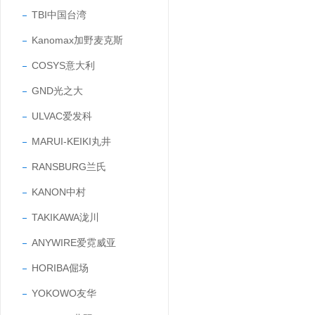
TBI中国台湾
Kanomax加野麦克斯
COSYS意大利
GND光之大
ULVAC爱发科
MARUI-KEIKI丸井
RANSBURG兰氏
KANON中村
TAKIKAWA泷川
ANYWIRE爱霓威亚
HORIBA倔场
YOKOWO友华