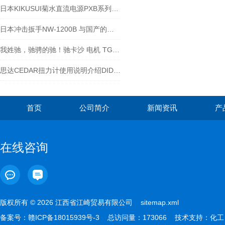
日本KIKUSUI菊水直流电源PXB系列适用于汽车车载评估
日本冲击扳手NW-1200B 与国产的区别
我姓驰，驰骋的驰！驰卡沙 电机 TG-47G-SG-5-HA
思达CEDAR扭力计使用说明介绍DID-4-江西江崎
首页
公司简介
新闻资讯
产
在线咨询
版权所有 © 2026 江西省江崎贸易有限公司
sitemap.xml
备案号：
赣ICP备18015939号-3
总访问量：173066 技术支持：
化工