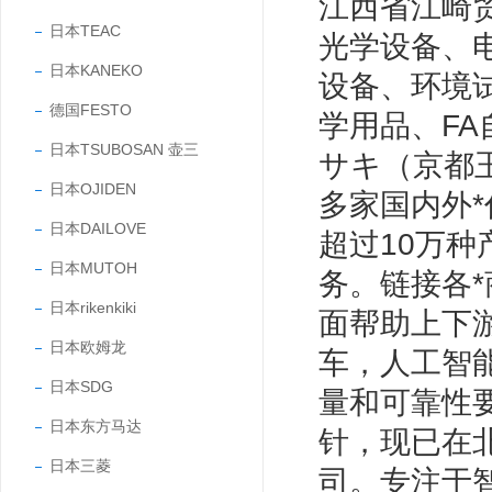
江西省江崎
日本TEAC
光学设备、
日本KANEKO
设备、环境
德国FESTO
学用品、F
日本TSUBOSAN 壶三
サキ（京都玉
日本OJIDEN
多家国内外*
日本DAILOVE
超过10万
日本MUTOH
务。链接各
日本rikenkiki
面帮助上下
日本欧姆龙
车，人工智
日本SDG
量和可靠性
日本东方马达
针，现已在
日本三菱
司。专注于