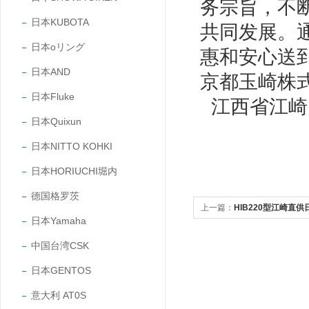
务宗旨，不
日本KUBOTA
共同发展。
日本oリング
惠和安心送
日本AND
京都玉崎株
日本Fluke
江西省江崎
日本Quixun
日本NITTO KOHKI
日本HORIUCHI堀内
德国格罗茨
上一篇：
HIB220型江崎直供
日本Yamaha
锉刀型号
中国台湾CSK
日本GENTOS
意大利 AT0S