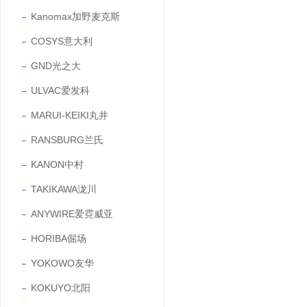
Kanomax加野麦克斯
COSYS意大利
GND光之大
ULVAC爱发科
MARUI-KEIKI丸井
RANSBURG兰氏
KANON中村
TAKIKAWA泷川
ANYWIRE爱霓威亚
HORIBA倔场
YOKOWO友华
KOKUYO北阳