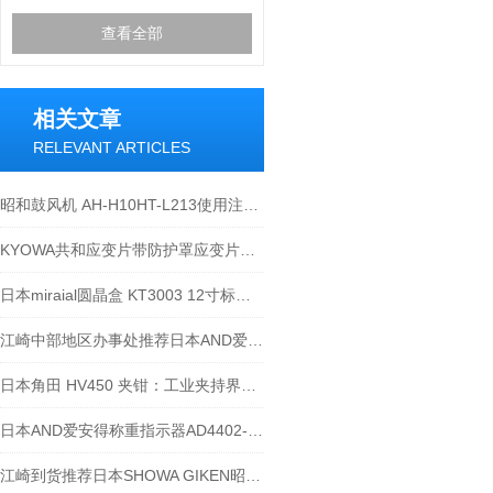
查看全部
相关文章
RELEVANT ARTICLES
昭和鼓风机 AH-H10HT-L213使用注意事项
KYOWA共和应变片带防护罩应变片KCH系列介绍
日本miraial圆晶盒 KT3003 12寸标准FOUP 江崎有货出售欧~
江崎中部地区办事处推荐日本AND爱安得个人天平EJ-1202B
日本角田 HV450 夹钳：工业夹持界的 “锁死小能手”
日本AND爱安得称重指示器AD4402-25应用导向
江崎到货推荐日本SHOWA GIKEN昭和技研压力旋转接头