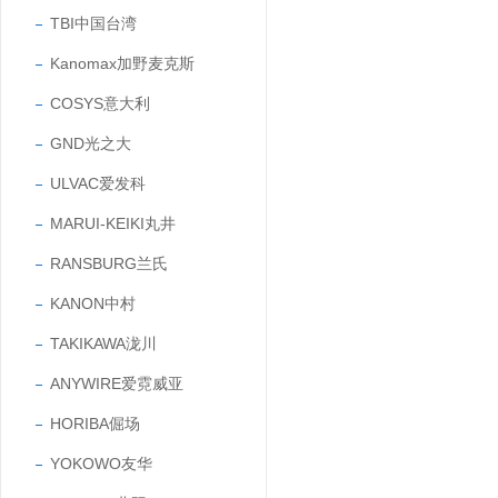
TBI中国台湾
Kanomax加野麦克斯
COSYS意大利
GND光之大
ULVAC爱发科
MARUI-KEIKI丸井
RANSBURG兰氏
KANON中村
TAKIKAWA泷川
ANYWIRE爱霓威亚
HORIBA倔场
YOKOWO友华