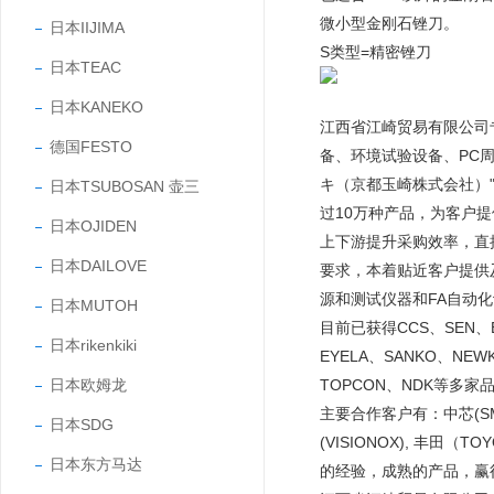
微小型金刚石锉刀。
日本IIJIMA
S类型=精密锉刀
日本TEAC
日本KANEKO
江西省江崎贸易有限公司
德国FESTO
备、环境试验设备、PC
キ（京都玉崎株式会社）"
日本TSUBOSAN 壶三
过10万种产品，为客户
日本OJIDEN
上下游提升采购效率，直
日本DAILOVE
要求，本着贴近客户提供
源和测试仪器和FA自动
日本MUTOH
目前已获得CCS、SEN、EY
日本rikenkiki
EYELA、SANKO、NEW
日本欧姆龙
TOPCON、NDK等多家
主要合作客户有：中芯(SMIC
日本SDG
(VISIONOX), 丰田
日本东方马达
的经验，成熟的产品，