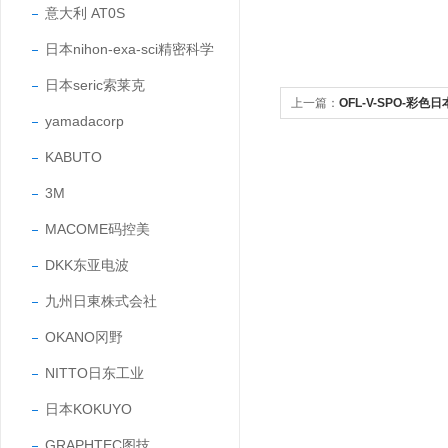
意大利 AT0S
日本nihon-exa-sci精密科学
日本seric索莱克
上一篇：
OFL-V-SPO-彩色
yamadacorp
固的型号防水防尘
KABUTO
3M
MACOME码控美
DKK东亚电波
九州日東株式会社
OKANO冈野
NITTO日东工业
日本KOKUYO
GRAPHTEC图技