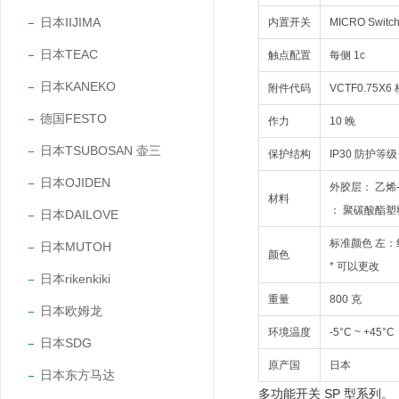
日本IIJIMA
内置开关
MICRO Switc
日本TEAC
触点配置
每侧 1c
日本KANEKO
附件代码
VCTF0.75X6 
德国FESTO
作力
10 晚
日本TSUBOSAN 壶三
保护结构
IP30 防护等级
日本OJIDEN
外胶层： 乙烯
材料
： 聚碳酸酯塑
日本DAILOVE
标准颜色 左：红
日本MUTOH
颜色
* 可以更改
日本rikenkiki
重量
800 克
日本欧姆龙
环境温度
-5°C ~ +45°C
日本SDG
原产国
日本
日本东方马达
多功能开关 SP 型系列。