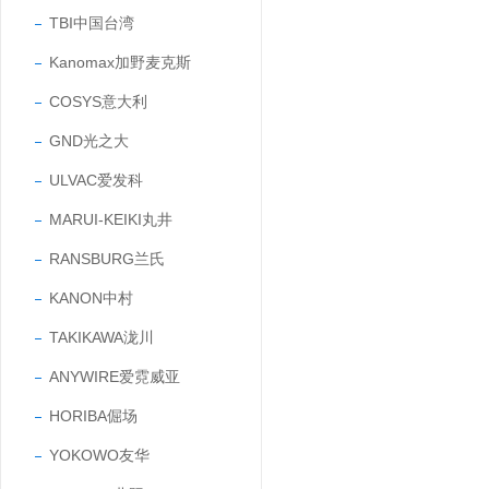
TBI中国台湾
Kanomax加野麦克斯
COSYS意大利
GND光之大
ULVAC爱发科
MARUI-KEIKI丸井
RANSBURG兰氏
KANON中村
TAKIKAWA泷川
ANYWIRE爱霓威亚
HORIBA倔场
YOKOWO友华