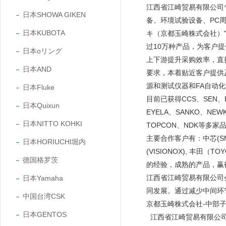
江西省江崎贸易有限公司
日本SHOWA GIKEN
备、环境试验设备、PC
日本KUBOTA
キ（京都玉崎株式会社）"
过10万种产品，为客户
日本oリング
上下游提升采购效率，直
日本AND
要求，本着贴近客户提供
源和测试仪器和FA自动
日本Fluke
目前已获得CCS、SEN、EY
日本Quixun
EYELA、SANKO、NEW
日本NITTO KOHKI
TOPCON、NDK等多家
主要合作客户有：中芯(SMIC
日本HORIUCHI堀内
(VISIONOX), 丰田
德国格罗茨
的经验，成熟的产品，
江西省江崎贸易有限公司
日本Yamaha
同发展。通过减少中间环
中国台湾CSK
京都玉崎株式会社-中部
日本GENTOS
江西省江崎贸易有限公