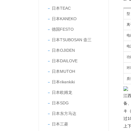
日本TEAC
型
日本KANEKO
离
德国FESTO
电
日本TSUBOSAN 壶三
电
日本OJIDEN
功
日本DAILOVE
环
日本MUTOH
质
日本rikenkiki
日本欧姆龙
江
日本SDG
备
キ（
日本东方马达
过
日本三菱
上