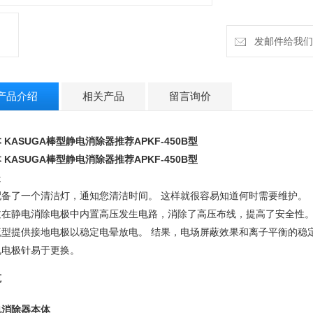
通过在静电消除电
全性。
发邮件给我们：cz
直流型提供接地电极
的稳定性得到了改
产品介绍
相关产品
留言询价
放电电极针易于更
 KASUGA棒型静电消除器
推荐APKF-450B型
 KASUGA棒型静电消除器
推荐APKF-450B型
处
备了一个清洁灯，通知您清洁时间。 这样就很容易知道何时需要维护。 （仅限 
过在静电消除电极中内置高压发生电路，消除了高压布线，提高了安全性
流型提供接地电极以稳定电晕放电。 结果，电场屏蔽效果和离子平衡的稳
电电极针易于更换。
范
电消除器本体