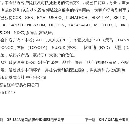
求，本着贴近客户提供及时快捷服务的销售方针，现已在北京，苏州，重
和测试仪器和FA自动化设备领域综合服务的销售网络，为客户提供及时而
已获得CCS、SEN、EYE、USHIO、FUNATECH、HIKARIYA、SERIC、
ELA、SANKO、NEWKON、HEIDON、TAKASAGO、MITUTOYO、JIK
PCON、NDK等多家品牌*认证。
合作客户有：中芯(SMIC), 京东方(BOE) ,华星光电(CSOT),天马（TIANM
ISIONOX), 丰田（TOYOTA）, SUZUKI(铃木），比亚迪（BYD）,
经验，成熟的产品，赢得了广大客户的信任。
西省江崎贸易有限公司会恪守“诚信、品质、快速、贴心"的服务宗旨，不
发展。通过减少中间环节，并提供便利的配送服务，将实惠和安心送到每
都玉崎株式会社-中部子公司
西省江崎贸易有限公司
5.02.12
篇：
GF-124A进口品牌AND 基础电子天平
下一篇：
KN-AC5A型推出
适配器