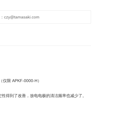
极中内置高压发生电路，消除了高压布线，提高了安
y@tamasaki.com
以稳定电晕放电。 结果，电场屏蔽效果和离子平衡
善，放电电极的清洁频率也减少了。
换。
APKF-0000-H）
。
定性得到了改善，放电电极的清洁频率也减少了。