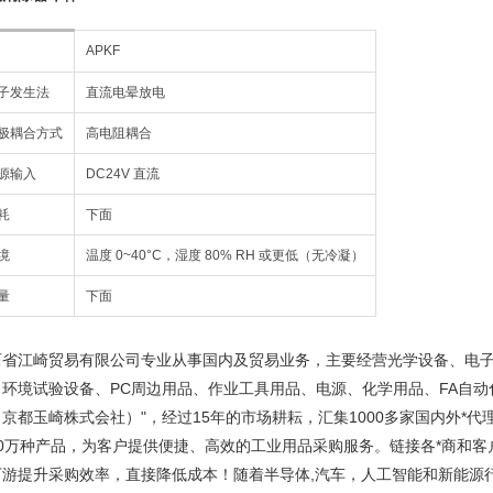
APKF
子发生法
直流电晕放电
极耦合方式
高电阻耦合
源输入
DC24V 直流
耗
下面
境
温度 0~40°C，湿度 80% RH 或更低（无冷凝）
量
下面
西省江崎贸易有限公司专业从事国内及贸易业务，主要经营光学设备、电
、环境试验设备、PC周边用品、作业工具用品、电源、化学用品、FA自动
京都玉崎株式会社）"，经过15年的市场耕耘，汇集1000多家国内外*代
10万种产品，为客户提供便捷、高效的工业用品采购服务。链接各*商和
下游提升采购效率，直接降低成本！随着半导体,汽车，人工智能和新能源