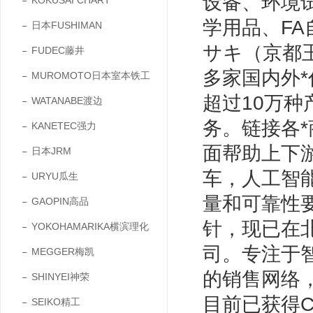
设备、环境
KOKUSAI CHART
学用品、F
日本FUSHIMAN
サキ（京都玉
FUDEC藤井
多家国内外*
MUROMOTO日本室本铁工
超过10万
WATANABE渡边
务。链接各
KANETEC强力
面帮助上下
日本JRM
车，人工智
URYU瓜生
量和可靠性
GAOPIN高品
针，现已在
YOKOHAMARIKA横滨理化
司。专注于
MEGGER梅凯
的销售网络
SHINYEI神荣
目前已获得CC
SEIKO精工