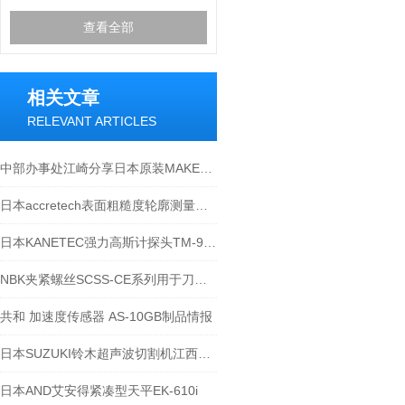
查看全部
相关文章
RELEVANT ARTICLES
中部办事处江崎分享日本原装MAKE麦克数字仪表 IC-2000
日本accretech表面粗糙度轮廓测量仪操作简单
日本KANETEC强力高斯计探头TM-901PRB
NBK夹紧螺丝SCSS-CE系列用于刀夹的止动螺丝-江西江崎介绍
共和 加速度传感器 AS-10GB制品情报
日本SUZUKI铃木超声波切割机江西江崎介绍
日本AND艾安得紧凑型天平EK-610i