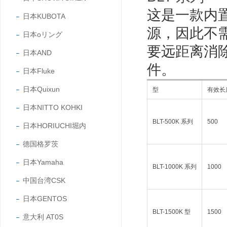
这是一款内
日本KUBOTA
源，因此不需
日本oリング
要远距离消
日本AND
件。
日本Fluke
日本Quixun
型
有效长
日本NITTO KOHKI
BLT-500K 系列
500
日本HORIUCHI堀内
德国格罗茨
日本Yamaha
BLT-1000K 系列
1000
中国台湾CSK
日本GENTOS
BLT-1500K 型
1500
意大利 AT0S