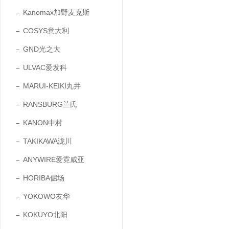
Kanomax加野麦克斯
COSYS意大利
GND光之大
ULVAC爱发科
MARUI-KEIKI丸井
RANSBURG兰氏
KANON中村
TAKIKAWA泷川
ANYWIRE爱霓威亚
HORIBA倔场
YOKOWO友华
KOKUYO北阳